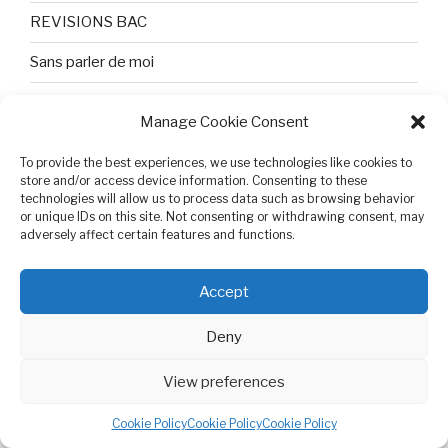
REVISIONS BAC
Sans parler de moi
TEXTES ET PHOTOS
Manage Cookie Consent
Topologie
To provide the best experiences, we use technologies like cookies to
store and/or access device information. Consenting to these
Tristesse et attente
technologies will allow us to process data such as browsing behavior
or unique IDs on this site. Not consenting or withdrawing consent, may
Variable complexe
adversely affect certain features and functions.
VIDEO POUR BEPA
Accept
Deny
View preferences
Cookie Policy (EU)
Proudly powered by WordPress
Cookie Policy
Cookie Policy
Cookie Policy