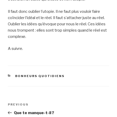
Il faut donc oublier l’utopie. Il ne faut plus vouloir faire
coïncider l’idéal et le réel. Il faut s’attacher juste au réel.
Oublier les idées qu’évoque pour nous le réel. Ces idées
nous trompent : elles sont trop simples quand le réel est
complexe.
A suivre.
CATEGORIES
BONHEURS QUOTIDIENS
Post
Previous
PREVIOUS
navigation
Post
Que te manque-t-il ?