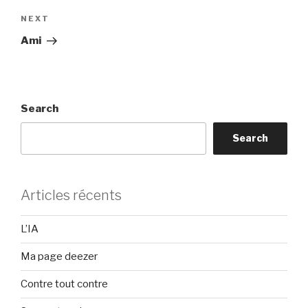
Next
NEXT
Post
Ami
Search
Search
Articles récents
L’IA
Ma page deezer
Contre tout contre