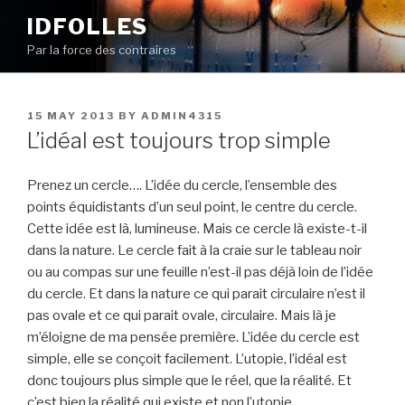
Skip
IDFOLLES
to
Par la force des contraires
content
POSTED
15 MAY 2013
BY
ADMIN4315
ON
L’idéal est toujours trop simple
Prenez un cercle…. L’idée du cercle, l’ensemble des
points équidistants d’un seul point, le centre du cercle.
Cette idée est là, lumineuse. Mais ce cercle là existe-t-il
dans la nature. Le cercle fait à la craie sur le tableau noir
ou au compas sur une feuille n’est-il pas déjà loin de l’idée
du cercle. Et dans la nature ce qui parait circulaire n’est il
pas ovale et ce qui parait ovale, circulaire. Mais là je
m’éloigne de ma pensée première. L’idée du cercle est
simple, elle se conçoit facilement. L’utopie, l’idéal est
donc toujours plus simple que le réel, que la réalité. Et
c’est bien la réalité qui existe et non l’utopie.