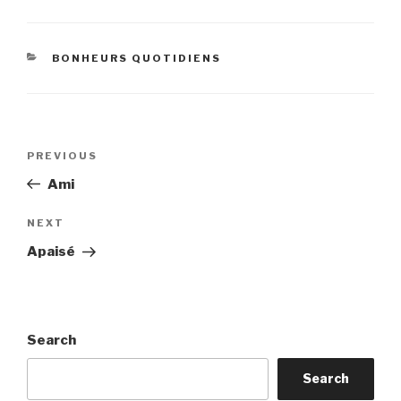
CATEGORIES
BONHEURS QUOTIDIENS
Post
Previous
PREVIOUS
navigation
Post
Ami
Next
NEXT
Post
Apaisé
Search
Search