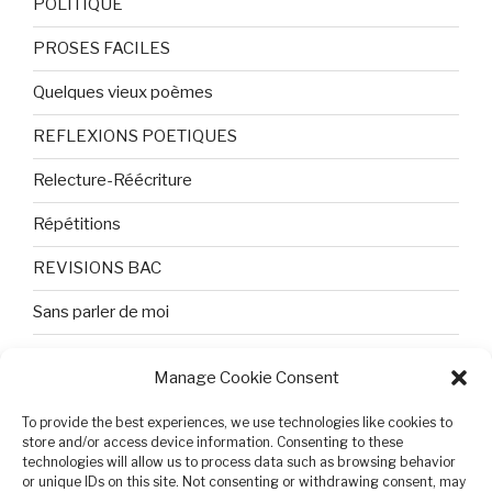
POLITIQUE
PROSES FACILES
Quelques vieux poèmes
REFLEXIONS POETIQUES
Relecture-Réécriture
Répétitions
REVISIONS BAC
Sans parler de moi
TEXTES ET PHOTOS
Manage Cookie Consent
Topologie
To provide the best experiences, we use technologies like cookies to
store and/or access device information. Consenting to these
Tristesse et attente
technologies will allow us to process data such as browsing behavior
or unique IDs on this site. Not consenting or withdrawing consent, may
Variable complexe