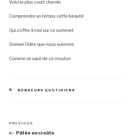
Voici le plus court chemin
Comprendre un temps cette beauté
Qui s’offre à moi sur ce sommet
Donner l’idée que nous suivrons
Comme un saut de ce mouton
CATEGORIES
BONHEURS QUOTIDIENS
Post
Previous
PREVIOUS
navigation
Post
Pâtée en croûte