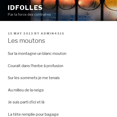
Skip
IDFOLLES
to
Par la force des contraires
content
POSTED
15 MAY 2013
BY
ADMIN4315
ON
Les moutons
Sur la montagne un blanc mouton
Courait dans l’herbe à profusion
Sur les sommets je me tenais
Au milieu de la neige
Je suis parti d’ici et là
La tête remplie pour bagage