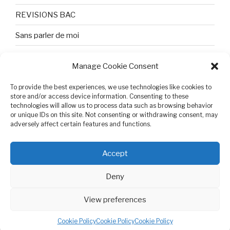
REVISIONS BAC
Sans parler de moi
TEXTES ET PHOTOS
Manage Cookie Consent
Topologie
To provide the best experiences, we use technologies like cookies to
Tristesse et attente
store and/or access device information. Consenting to these
technologies will allow us to process data such as browsing behavior
or unique IDs on this site. Not consenting or withdrawing consent, may
Variable complexe
adversely affect certain features and functions.
VIDEO POUR BEPA
Accept
Deny
View preferences
Cookie Policy (EU)
Proudly powered by WordPress
Cookie Policy
Cookie Policy
Cookie Policy