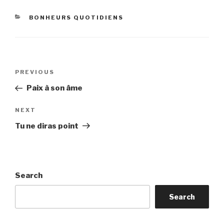
CATEGORIES
BONHEURS QUOTIDIENS
Post
Previous
PREVIOUS
navigation
Post
Paix à son âme
Next
NEXT
Post
Tu ne diras point
Search
Search