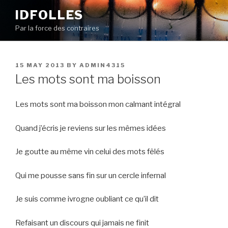
Skip
IDFOLLES
to
Par la force des contraires
content
POSTED
15 MAY 2013
BY
ADMIN4315
ON
Les mots sont ma boisson
Les mots sont ma boisson mon calmant intégral
Quand j’écris je reviens sur les mêmes idées
Je goutte au même vin celui des mots fêlés
Qui me pousse sans fin sur un cercle infernal
Je suis comme ivrogne oubliant ce qu’il dit
Refaisant un discours qui jamais ne finit