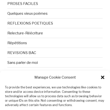
PROSES FACILES
Quelques vieux poèmes
REFLEXIONS POETIQUES
Relecture-Réécriture
Répétitions
REVISIONS BAC
Sans parler de moi
TEXTES ET PHOTOS
Manage Cookie Consent
Topologie
To provide the best experiences, we use technologies like cookies to
Tristesse et attente
store and/or access device information. Consenting to these
technologies will allow us to process data such as browsing behavior
or unique IDs on this site. Not consenting or withdrawing consent, may
Variable complexe
adversely affect certain features and functions.