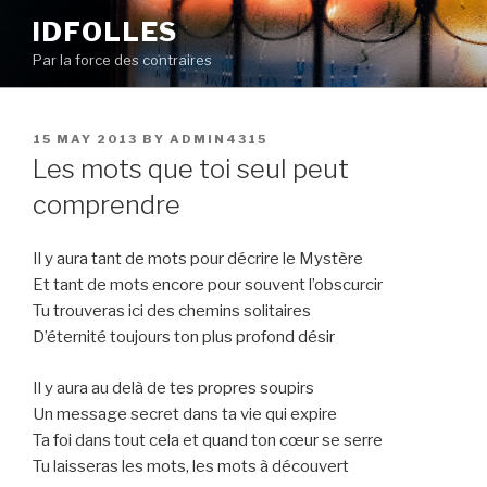
Skip
IDFOLLES
to
Par la force des contraires
content
POSTED
15 MAY 2013
BY
ADMIN4315
ON
Les mots que toi seul peut
comprendre
Il y aura tant de mots pour décrire le Mystère
Et tant de mots encore pour souvent l’obscurcir
Tu trouveras ici des chemins solitaires
D’éternité toujours ton plus profond désir
Il y aura au delà de tes propres soupirs
Un message secret dans ta vie qui expire
Ta foi dans tout cela et quand ton cœur se serre
Tu laisseras les mots, les mots à découvert