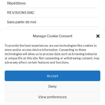
Répétitions
REVISIONS BAC
Sans parler de moi
TEXTES ET PHOTOS
Manage Cookie Consent
Topologie
To provide the best experiences, we use technologies like cookies to
Tristesse et attente
store and/or access device information. Consenting to these
technologies will allow us to process data such as browsing behavior
or unique IDs on this site. Not consenting or withdrawing consent, may
Variable complexe
adversely affect certain features and functions.
VIDEO POUR BEPA
Accept
Deny
View preferences
Cookie Policy (EU)
Proudly powered by WordPress