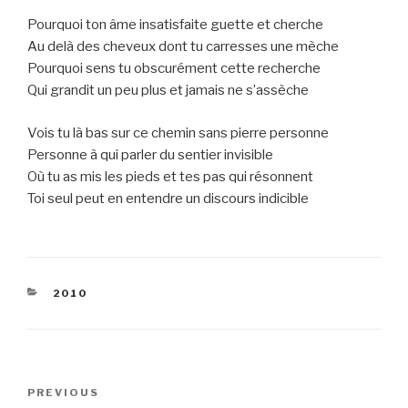
Pourquoi ton âme insatisfaite guette et cherche
Au delà des cheveux dont tu carresses une mèche
Pourquoi sens tu obscurément cette recherche
Qui grandit un peu plus et jamais ne s’assèche
Vois tu là bas sur ce chemin sans pierre personne
Personne à qui parler du sentier invisible
Où tu as mis les pieds et tes pas qui résonnent
Toi seul peut en entendre un discours indicible
CATEGORIES
2010
Post
Previous
PREVIOUS