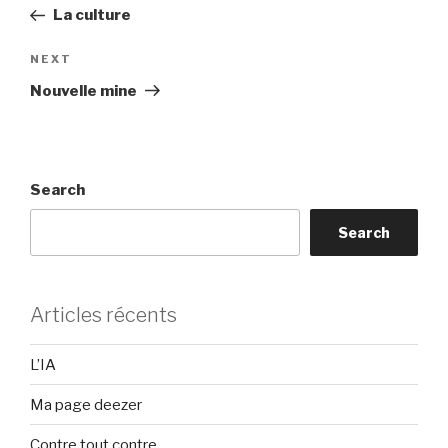
navigation
Post
La culture
Next
NEXT
Post
Nouvelle mine
Search
Search
Articles récents
L’IA
Ma page deezer
Contre tout contre