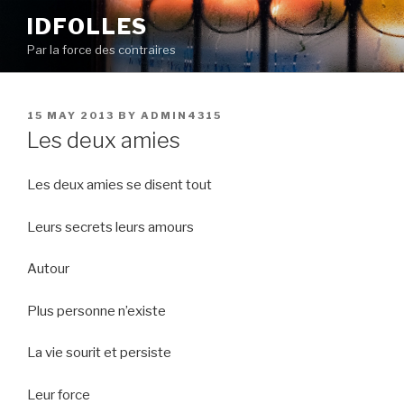
Skip
IDFOLLES
to
Par la force des contraires
content
POSTED
15 MAY 2013
BY
ADMIN4315
ON
Les deux amies
Les deux amies se disent tout
Leurs secrets leurs amours
Autour
Plus personne n’existe
La vie sourit et persiste
Leur force