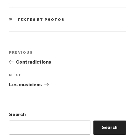
CATEGORIES
TEXTES ET PHOTOS
Post
Previous
PREVIOUS
navigation
Post
Contradictions
Next
NEXT
Post
Les musiciens
Search
Search