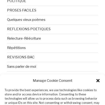
POLITIQUE
PROSES FACILES
Quelques vieux poèmes
REFLEXIONS POETIQUES
Relecture-Réécriture
Répétitions
REVISIONS BAC
Sans parler de moi
TEXTES ET PHOTOS
Manage Cookie Consent
Topologie
To provide the best experiences, we use technologies like cookies to
store and/or access device information. Consenting to these
Tristesse et attente
technologies will allow us to process data such as browsing behavior
or unique IDs on this site. Not consenting or withdrawing consent, may
Variable complexe