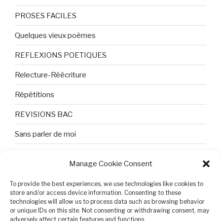
PROSES FACILES
Quelques vieux poèmes
REFLEXIONS POETIQUES
Relecture-Réécriture
Répétitions
REVISIONS BAC
Sans parler de moi
TEXTES ET PHOTOS
Manage Cookie Consent
Topologie
To provide the best experiences, we use technologies like cookies to
Tristesse et attente
store and/or access device information. Consenting to these
technologies will allow us to process data such as browsing behavior
or unique IDs on this site. Not consenting or withdrawing consent, may
Variable complexe
adversely affect certain features and functions.