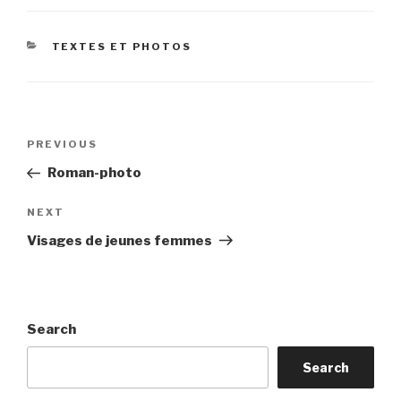
CATEGORIES
TEXTES ET PHOTOS
Post
Previous
PREVIOUS
navigation
Post
Roman-photo
Next
NEXT
Post
Visages de jeunes femmes
Search
Search