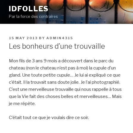
Skip
IDFOLLES
to
Par la force des contraires
content
POSTED
15 MAY 2013
BY
ADMIN4315
ON
Les bonheurs d’une trouvaille
Mon fils de 3 ans 9 mois a découvert dans le parc du
chateau (non le chateau n’est pas à moi) la cupule d’un
gland. Une toute petite cupule… Je lui ai expliqué ce que
c’était. Il la trouvait sans doute jolie. Je l’ai photographié.
C’est une merveilleuse trouvaille qui nous rappelle à tous
que la Vie fait des choses belles et merveilleuses… Mais
je me répète.
C’était tout ce que je voulais dire ce soir.