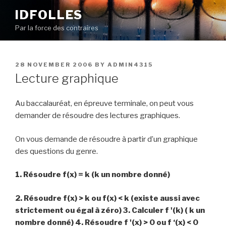
Skip
IDFOLLES
to
Par la force des contraires
content
POSTED
28 NOVEMBER 2006
BY
ADMIN4315
ON
Lecture graphique
Au baccalauréat, en épreuve terminale, on peut vous
demander de résoudre des lectures graphiques.
On vous demande de résoudre à partir d’un graphique
des questions du genre.
1. Résoudre f(x) = k (k un nombre donné)
2. Résoudre f(x) > k ou f(x) < k (existe aussi avec
strictement ou égal à zéro) 3. Calculer f '(k) ( k un
nombre donné) 4. Résoudre f '(x) > 0 ou f ‘(x) < 0