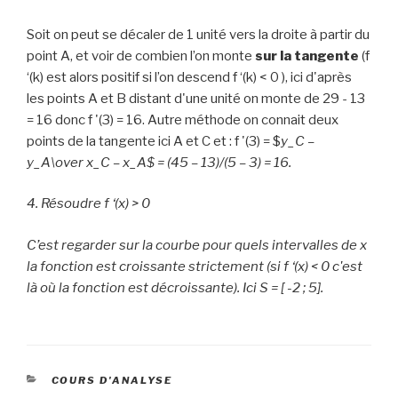
Soit on peut se décaler de 1 unité vers la droite à partir du
point A, et voir de combien l’on monte
sur la tangente
(f
‘(k) est alors positif si l’on descend f ‘(k) < 0 ), ici d'après
les points A et B distant d'une unité on monte de 29 - 13
= 16 donc f '(3) = 16. Autre méthode on connait deux
points de la tangente ici A et C et : f '(3) =
$
y_
C
–
y_
A\over
x_
C
– x_
A$ = (45 – 13)/(5 – 3) = 16.
4. Résoudre f ‘(x) > 0
C’est regarder sur la courbe pour quels intervalles de x
la fonction est croissante strictement (si f ‘(x) < 0 c'est
là où la fonction est décroissante). Ici S = [ -2 ; 5].
CATEGORIES
COURS D'ANALYSE