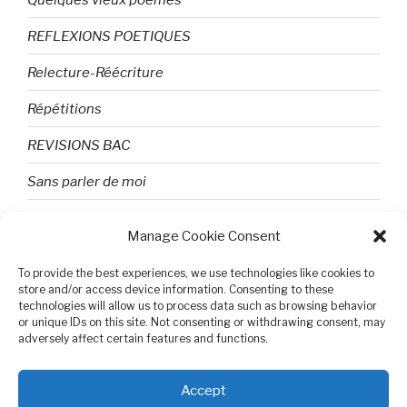
REFLEXIONS POETIQUES
Relecture-Réécriture
Répétitions
REVISIONS BAC
Sans parler de moi
TEXTES ET PHOTOS
Manage Cookie Consent
Topologie
To provide the best experiences, we use technologies like cookies to
Tristesse et attente
store and/or access device information. Consenting to these
technologies will allow us to process data such as browsing behavior
or unique IDs on this site. Not consenting or withdrawing consent, may
Variable complexe
adversely affect certain features and functions.
VIDEO POUR BEPA
Accept