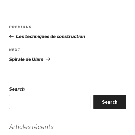
Post
Previous
PREVIOUS
navigation
Post
Les techniques de construction
Next
NEXT
Post
Spirale de Ulam
Search
Search
Articles récents