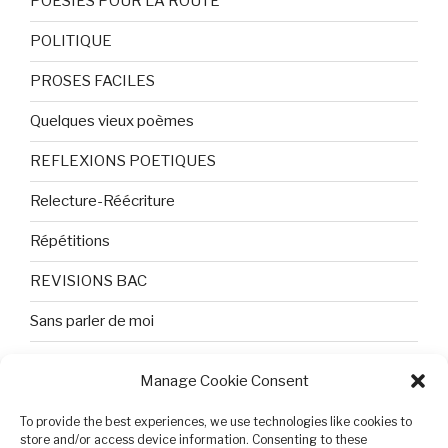
POESIES POUR LA ROUTE
POLITIQUE
PROSES FACILES
Quelques vieux poèmes
REFLEXIONS POETIQUES
Relecture-Réécriture
Répétitions
REVISIONS BAC
Sans parler de moi
TEXTES ET PHOTOS
Manage Cookie Consent
Topologie
To provide the best experiences, we use technologies like cookies to
store and/or access device information. Consenting to these
Tristesse et attente