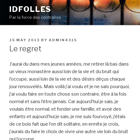
Skip
IDFOLLES
to
Par la force des contraires
content
POSTED
15 MAY 2013
BY
ADMIN4315
ON
Le regret
J’aurai du dans mes jeunes années, me retirer là bas dans
un vieux monastère aussi loin de la vie et du bruit qui
l’occupe, aussi loin de la vie et des désirs déçus chaque
jour renouvelés. Mais voilà j’ai voulu et je ne sais pourquoi,
j’ai voulu faire en toute chose son contraire, être à la fois
normal et sans l’être jamais. Car aujourd’hui je sais, je
voulais être normal, et fonder une famille, et avoir des
enfants et aujourd’hui je sais, je me suis fourvoyé, j’étais
de ce bois fait que l’on dit solitaire, en ermite je crois,
j’aurais du faire le choix de vivre une autre vie loin du bruit
qui l’occupe.