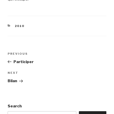
CATEGORIES
2010
Post
Previous
PREVIOUS
navigation
Post
Participer
Next
NEXT
Post
Bilan
Search