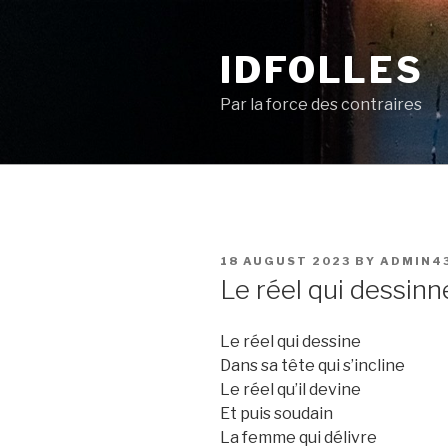
Skip
to
IDFOLLES
content
Par la force des contraires
POSTED
18 AUGUST 2023
BY
ADMIN4
ON
Le réel qui dessinn
Le réel qui dessine
Dans sa tête qui s’incline
Le réel qu’il devine
Et puis soudain
La femme qui délivre