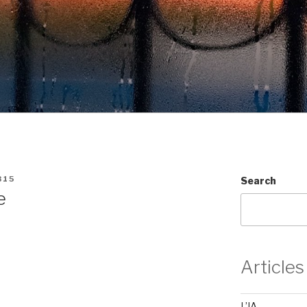
315
Search
e
Articles
L’IA