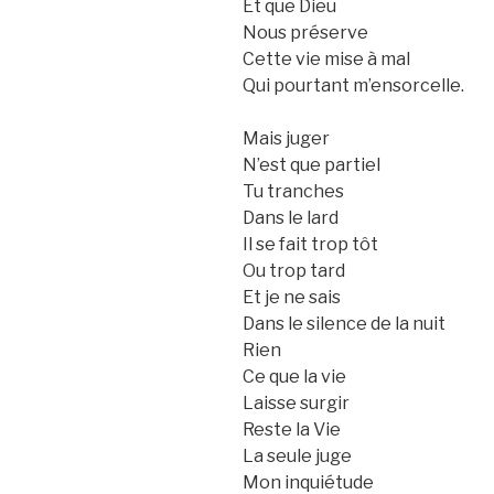
Et que Dieu
Nous préserve
Cette vie mise à mal
Qui pourtant m’ensorcelle.
Mais juger
N’est que partiel
Tu tranches
Dans le lard
Il se fait trop tôt
Ou trop tard
Et je ne sais
Dans le silence de la nuit
Rien
Ce que la vie
Laisse surgir
Reste la Vie
La seule juge
Mon inquiétude