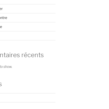
er
ontre
se
aires récents
o show.
s