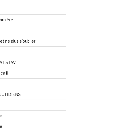
arnière
et ne plus s'oublier
AT STAV
ca !!
UOTIDIENS
re
se