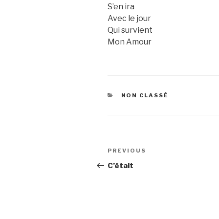
S’en ira
Avec le jour
Qui survient
Mon Amour
CATEGORIES
NON CLASSÉ
Post
Previous
PREVIOUS
navigation
Post
C’était