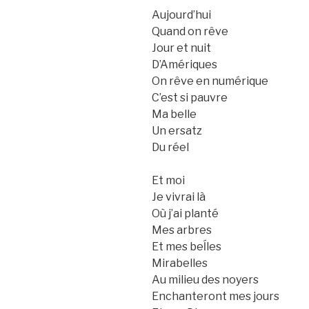
Aujourd’hui
Quand on rêve
Jour et nuit
D’Amériques
On rêve en numérique
C’est si pauvre
Ma belle
Un ersatz
Du réel
Et moi
Je vivrai là
Où j’ai planté
Mes arbres
Et mes beĺles
Mirabelles
Au milieu des noyers
Enchanteront mes jours