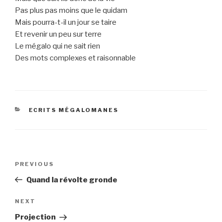
Pas plus pas moins que le quidam
Mais pourra-t-il un jour se taire
Et revenir un peu sur terre
Le mégalo qui ne sait rien
Des mots complexes et raisonnable
CATEGORIES
ECRITS MÉGALOMANES
Post
Previous
PREVIOUS
navigation
Post
Quand la révolte gronde
Next
NEXT
Post
Projection