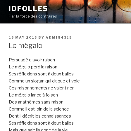
Skip
IDFOLLES
to
Par la force des contraires
content
POSTED
15 MAY 2013
BY
ADMIN4315
ON
Le mégalo
Persuadé d’avoir raison
Le mégalo perd la raison
Ses réflexions sont à deux balles
Comme un slogan qui claque et vole
Ces raisonnements ne valent rien
Le mégalo lance à foison
Des anathèmes sans raison
Comme il est loin de la science
Dont il décrit les connaissances
Ses réflexions sont à deux balles
Mais que sait ils donc de la vie