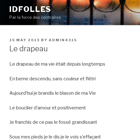
Skip
IDFOLLES
to
Par la force des contraires
content
POSTED
15 MAY 2013
BY
ADMIN4315
ON
Le drapeau
Le drapeau de ma vie était depuis longtemps
En berne descendu, sans couleur et flétri
Aujourd’hui je brandis le blason de ma Vie
Le bouclier d’amour et positivement
Je franchis de ce pas le fossé grandissant
Sous mes pieds je le dis je le vois s’effaçant