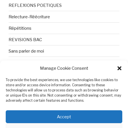
REFLEXIONS POETIQUES
Relecture-Réécriture
Répétitions
REVISIONS BAC
Sans parler de moi
TEXTES ET PHOTOS
Manage Cookie Consent
Topologie
To provide the best experiences, we use technologies like cookies to
Tristesse et attente
store and/or access device information. Consenting to these
technologies will allow us to process data such as browsing behavior
or unique IDs on this site. Not consenting or withdrawing consent, may
Variable complexe
adversely affect certain features and functions.
VIDEO POUR BEPA
Accept