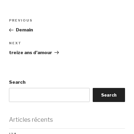
Post
Previous
PREVIOUS
navigation
Post
Demain
Next
NEXT
Post
treize ans d’amour
Search
Search
Articles récents