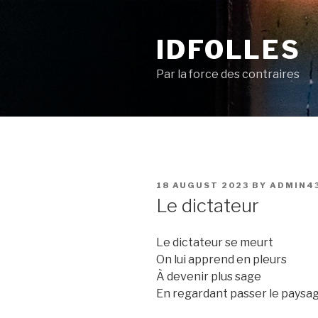
Skip
to
IDFOLLES
content
Par la force des contraires
POSTED
18 AUGUST 2023
BY
ADMIN4
ON
Le dictateur
Le dictateur se meurt
On lui apprend en pleurs
À devenir plus sage
En regardant passer le paysa