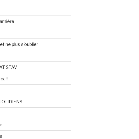
arnière
et ne plus s'oublier
AT STAV
ca !!
UOTIDIENS
re
se