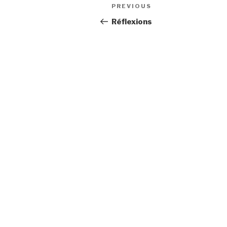
Post
Previous
PREVIOUS
navigation
Post
Réflexions