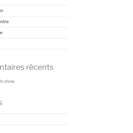
er
ontre
se
aires récents
o show.
s