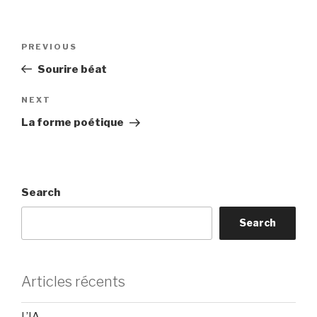
Post
Previous
PREVIOUS
navigation
Post
Sourire béat
Next
NEXT
Post
La forme poétique
Search
Search
Articles récents
L’IA