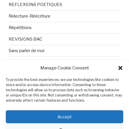
REFLEXIONS POETIQUES
Relecture-Réécriture
Répétitions
REVISIONS BAC
Sans parler de moi
TEXTES ET PHOTOS
Manage Cookie Consent
Topologie
To provide the best experiences, we use technologies like cookies to
store and/or access device information. Consenting to these
Tristesse et attente
technologies will allow us to process data such as browsing behavior
or unique IDs on this site. Not consenting or withdrawing consent, may
Variable complexe
adversely affect certain features and functions.
VIDEO POUR BEPA
Accept