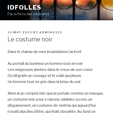
Skip
IDFOLLES
to
Par la force des contraires
content
POSTED
15 MAY 2013
BY
ADMIN4315
ON
Le costume noir
Dans le champ de mes incantations j’ai écrit
Au portail du bonheur un homme tout en noir
Les neigeuses années dans le creux de son coeur
On dégrafe un corsage et le voilà qui pleure
Un homme tout en gris dans la brise du soir
Ainsi ai-je compris hier que je portais comme un masque,
un costume noir, pour x raisons valables ou non, un
déguisement, un costume de cinéma qui aujourd’hui
n’avait plus lieu d’être, qui était obsolète. Au fond ce