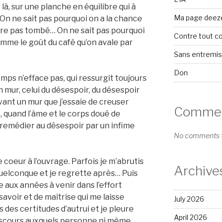
s là, sur une planche en équilibre qui à
Ma page deez
On ne sait pas pourquoi on a la chance
’être pas tombé… On ne sait pas pourquoi
Contre tout c
omme le goût du café qu’on avale par
Sans entremi
Don
emps n’efface pas, qui ressurgit toujours
un mur, celui du désespoir, du désespoir
evant un mur que j’essaie de creuser
Comment
é, quand l’âme et le corps doué de
 remédier au désespoir par un infime
No comments t
coeur à l’ouvrage. Parfois je m’abrutis
Archive
uelconque et je regrette après… Puis
se aux années à venir dans l’effort
avoir et de maîtrise qui me laisse
July 2026
s des certitudes d’autrui et je pleure
April 2026
discours auxquels personne ni même