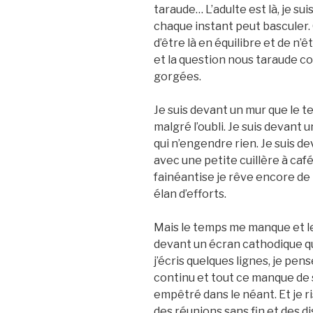
taraude… L’adulte est là, je sui
chaque instant peut basculer. 
d’être là en équilibre et de n
et la question nous taraude c
gorgées.
Je suis devant un mur que le t
malgré l’oubli. Je suis devant 
qui n’engendre rien. Je suis d
avec une petite cuillère à caf
fainéantise je rêve encore de
élan d’efforts.
Mais le temps me manque et le 
devant un écran cathodique q
j’écris quelques lignes, je pen
continu et tout ce manque de s
empêtré dans le néant. Et je ri
des réunions sans fin et des 