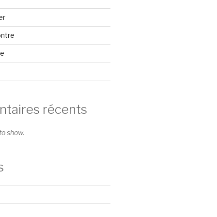
er
ontre
se
aires récents
o show.
s