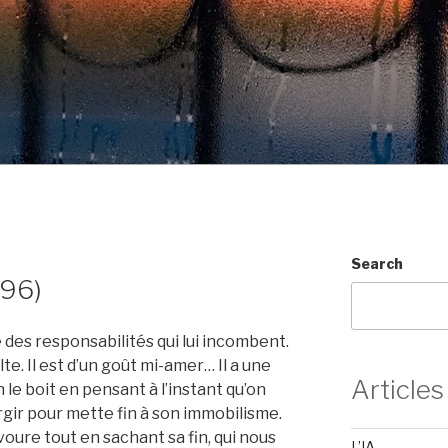
Search
996)
e des responsabilités qui lui incombent.
lte. Il est d’un goût mi-amer… Il a une
Articles
e boit en pensant à l’instant qu’on
urgir pour mette fin à son immobilisme.
avoure tout en sachant sa fin, qui nous
L’IA