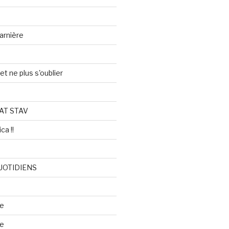
arnière
et ne plus s'oublier
AT STAV
ca !!
UOTIDIENS
re
se