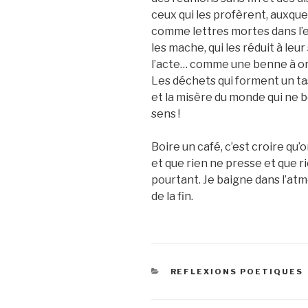
ceux qui les profèrent, auxqu
comme lettres mortes dans l’e
les mache, qui les réduit à leu
l’acte… comme une benne à o
Les déchets qui forment un ta
et la misère du monde qui ne b
sens !
Boire un café, c’est croire qu’
et que rien ne presse et que ri
pourtant. Je baigne dans l’at
de la fin.
CATEGORIES
REFLEXIONS POETIQUES