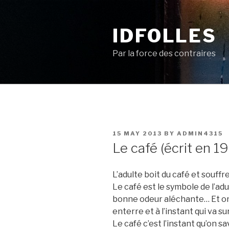
Skip
to
IDFOLLES
content
Par la force des contraires
POSTED
15 MAY 2013
BY
ADMIN4315
ON
Le café (écrit en 1
L’adulte boit du café et souffr
Le café est le symbole de l’adu
bonne odeur aléchante… Et on l
enterre et à l’instant qui va s
Le café c’est l’instant qu’on s