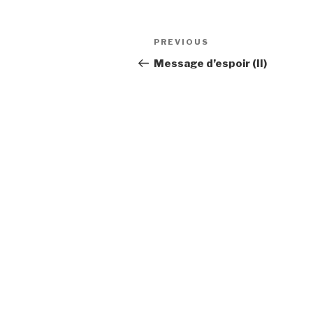
Post
Previous
PREVIOUS
navigation
Post
Message d’espoir (II)