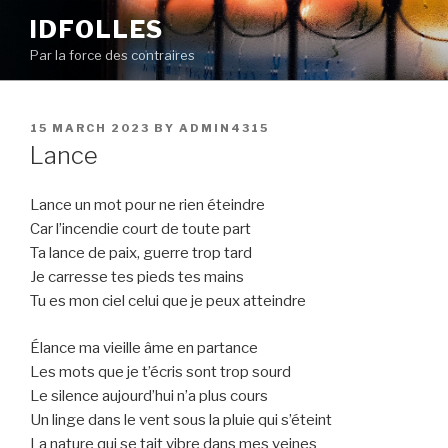
Skip
IDFOLLES
to
Par la force des contraires
content
POSTED
15 MARCH 2023
BY
ADMIN4315
ON
Lance
Lance un mot pour ne rien éteindre
Car l’incendie court de toute part
Ta lance de paix, guerre trop tard
Je carresse tes pieds tes mains
Tu es mon ciel celui que je peux atteindre
Élance ma vieille âme en partance
Les mots que je t’écris sont trop sourd
Le silence aujourd’hui n’a plus cours
Un linge dans le vent sous la pluie qui s’éteint
La nature qui se tait vibre dans mes veines