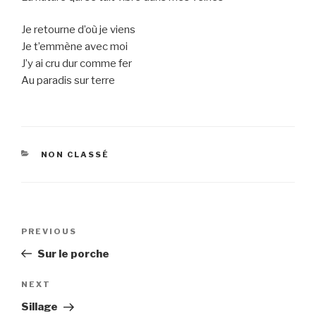
Je retourne d’où je viens
Je t’emmène avec moi
J’y ai cru dur comme fer
Au paradis sur terre
CATEGORIES
NON CLASSÉ
Post
Previous
PREVIOUS
navigation
Post
Sur le porche
Next
NEXT
Post
Sillage