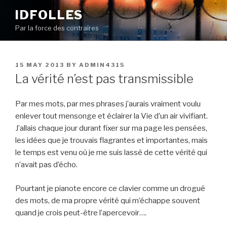
Skip
IDFOLLES
to
Par la force des contraires
content
POSTED
15 MAY 2013
BY
ADMIN4315
ON
La vérité n’est pas transmissible
Par mes mots, par mes phrases j’aurais vraiment voulu
enlever tout mensonge et éclairer la Vie d’un air vivifiant.
J’allais chaque jour durant fixer sur ma page les pensées,
les idées que je trouvais flagrantes et importantes, mais
le temps est venu où je me suis lassé de cette vérité qui
n’avait pas d’écho.
Pourtant je pianote encore ce clavier comme un drogué
des mots, de ma propre vérité qui m’échappe souvent
quand je crois peut-être l’apercevoir….