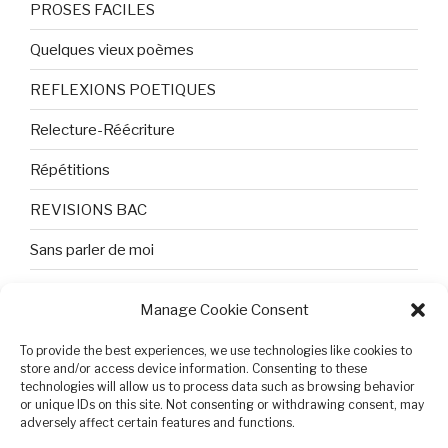
PROSES FACILES
Quelques vieux poèmes
REFLEXIONS POETIQUES
Relecture-Réécriture
Répétitions
REVISIONS BAC
Sans parler de moi
TEXTES ET PHOTOS
Manage Cookie Consent
Topologie
To provide the best experiences, we use technologies like cookies to
Tristesse et attente
store and/or access device information. Consenting to these
technologies will allow us to process data such as browsing behavior
or unique IDs on this site. Not consenting or withdrawing consent, may
Variable complexe
adversely affect certain features and functions.