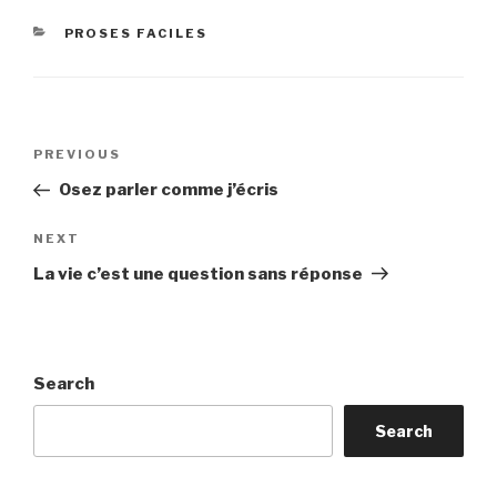
CATEGORIES
PROSES FACILES
Post
Previous
PREVIOUS
navigation
Post
Osez parler comme j’écris
Next
NEXT
Post
La vie c’est une question sans réponse
Search
Search