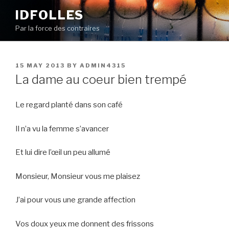
Skip
IDFOLLES
to
Par la force des contraires
content
POSTED
15 MAY 2013
BY
ADMIN4315
ON
La dame au coeur bien trempé
Le regard planté dans son café
Il n’a vu la femme s’avancer
Et lui dire l’œil un peu allumé
Monsieur, Monsieur vous me plaisez
J’ai pour vous une grande affection
Vos doux yeux me donnent des frissons