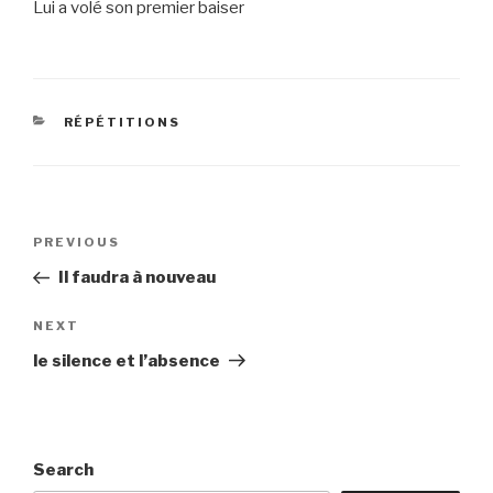
Lui a volé son premier baiser
CATEGORIES
RÉPÉTITIONS
Post
Previous
PREVIOUS
navigation
Post
Il faudra à nouveau
Next
NEXT
Post
le silence et l’absence
Search