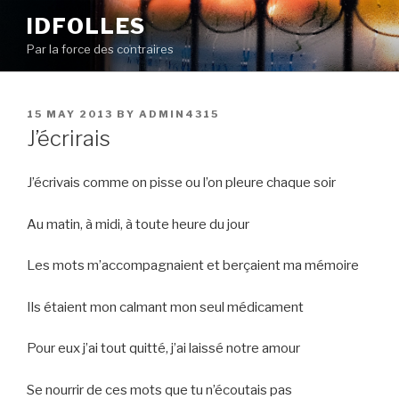
Skip
IDFOLLES
to
Par la force des contraires
content
POSTED
15 MAY 2013
BY
ADMIN4315
ON
J’écrirais
J’écrivais comme on pisse ou l’on pleure chaque soir
Au matin, à midi, à toute heure du jour
Les mots m’accompagnaient et berçaient ma mémoire
Ils étaient mon calmant mon seul médicament
Pour eux j’ai tout quitté, j’ai laissé notre amour
Se nourrir de ces mots que tu n’écoutais pas