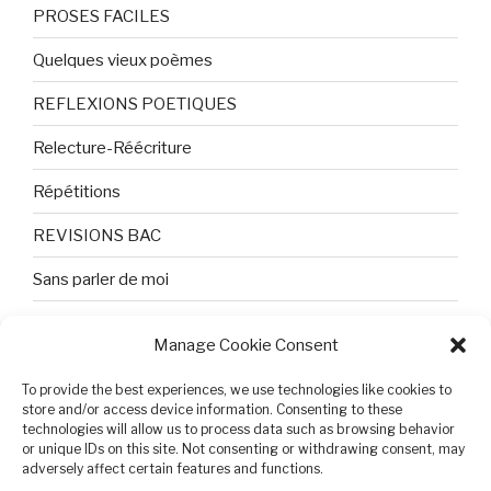
PROSES FACILES
Quelques vieux poèmes
REFLEXIONS POETIQUES
Relecture-Réécriture
Répétitions
REVISIONS BAC
Sans parler de moi
TEXTES ET PHOTOS
Manage Cookie Consent
Topologie
To provide the best experiences, we use technologies like cookies to
Tristesse et attente
store and/or access device information. Consenting to these
technologies will allow us to process data such as browsing behavior
or unique IDs on this site. Not consenting or withdrawing consent, may
Variable complexe
adversely affect certain features and functions.