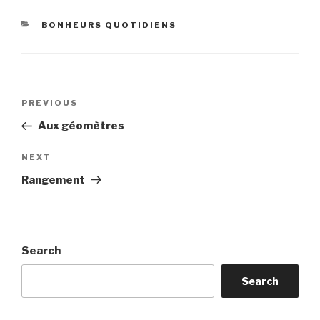
CATEGORIES
BONHEURS QUOTIDIENS
Post
Previous
PREVIOUS
navigation
Post
Aux géomètres
Next
NEXT
Post
Rangement
Search
Search