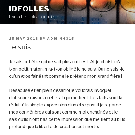
Skip
IDFOLLES
to
Par la force des contraires
content
POSTED
15 MAY 2013
BY
ADMIN4315
ON
Je suis
Je suis cet être qui ne sait plus qui il est. Ai-je choisi, m’a-
t-on petit maton, m’a-t-on obligé je ne sais. Ou ne suis -je
qu’un gros fainéant comme le prétend mon grand frère !
Désabusé et en plein désarroi je voudrais invoquer
d’obscure raison à cet état qui me tient. Les faits sont là :
réduit à la simple expression d’un être passif je regarde
mes congénères qui sont comme moi enchaînés et je
sais qu’ils n’ont pas cette impression que me tient au plus
profond que la liberté de création est morte.