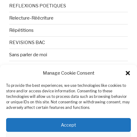
REFLEXIONS POETIQUES
Relecture-Réécriture
Répétitions
REVISIONS BAC
Sans parler de moi
TEXTES ET PHOTOS
Manage Cookie Consent
Topologie
To provide the best experiences, we use technologies like cookies to
store and/or access device information. Consenting to these
Tristesse et attente
technologies will allow us to process data such as browsing behavior
or unique IDs on this site. Not consenting or withdrawing consent, may
Variable complexe
adversely affect certain features and functions.
VIDEO POUR BEPA
Accept