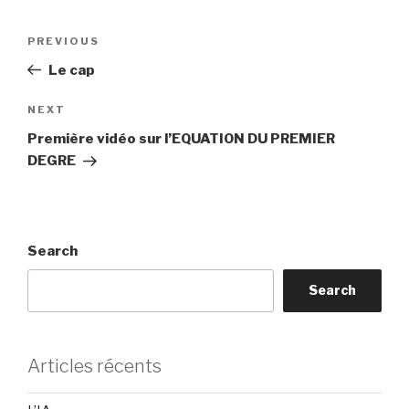
Post
Previous
PREVIOUS
navigation
Post
Le cap
Next
NEXT
Post
Première vidéo sur l’EQUATION DU PREMIER
DEGRE
Search
Search
Articles récents