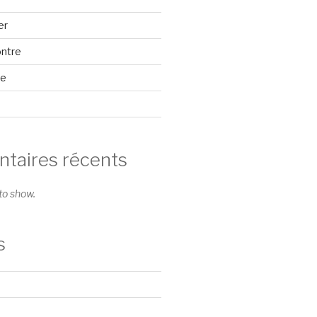
er
ontre
se
aires récents
o show.
s