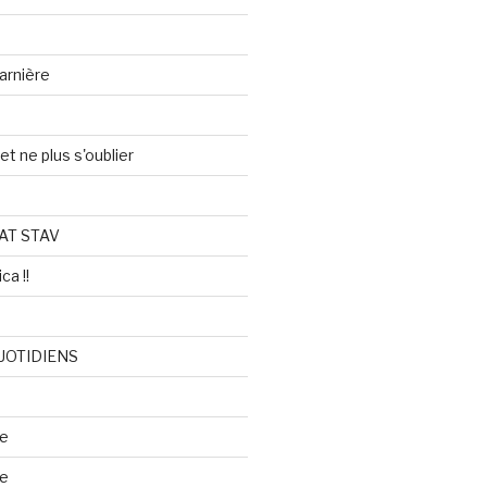
arnière
et ne plus s'oublier
AT STAV
ca !!
UOTIDIENS
re
se