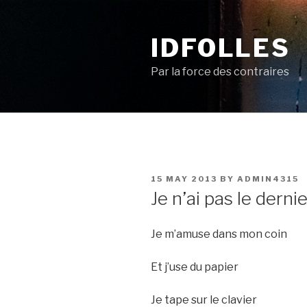
Skip
to
IDFOLLES
content
Par la force des contraires
POSTED
15 MAY 2013
BY
ADMIN4315
ON
Je n’ai pas le derni
Je m’amuse dans mon coin
Et j’use du papier
Je tape sur le clavier