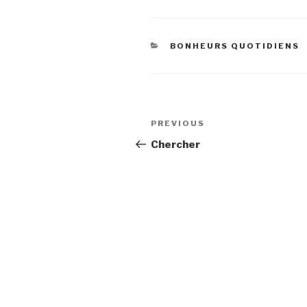
CATEGORIES
BONHEURS QUOTIDIENS
Post
Previous
PREVIOUS
navigation
Post
Chercher