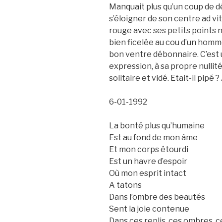
Manquait plus qu’un coup de dé
s’éloigner de son centre ad vi
rouge avec ses petits points 
bien ficelée au cou d’un hom
bon ventre débonnaire. C’est 
expression, à sa propre nullité,
solitaire et vidé. Etait-il pipé ? 
6-01-1992
La bonté plus qu’humaine
Est au fond de mon âme
Et mon corps étourdi
Est un havre d’espoir
Où mon esprit intact
A tatons
Dans l’ombre des beautés
Sent la joie contenue
Dans ces replis, ces ombres, c