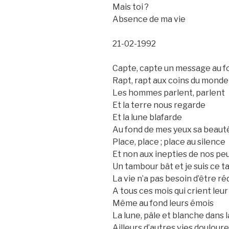
Mais toi ?
Absence de ma vie
21-02-1992
Capte, capte un message au fo
Rapt, rapt aux coins du monde
Les hommes parlent, parlent
Et la terre nous regarde
Et la lune blafarde
Au fond de mes yeux sa beaut
Place, place ; place au silence
Et non aux inepties de nos pe
Un tambour bât et je suis ce 
La vie n’a pas besoin d’être ré
A tous ces mois qui crient leur
Même au fond leurs émois
La lune, pâle et blanche dans l
Ailleurs d’autres vies doulour