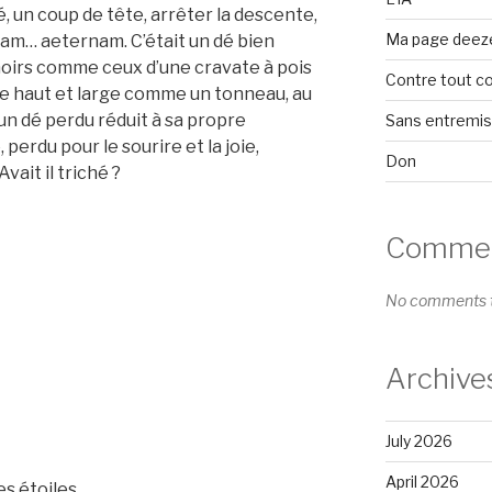
, un coup de tête, arrêter la descente,
Ma page deez
tam… aeternam. C’était un dé bien
noirs comme ceux d’une cravate à pois
Contre tout c
me haut et large comme un tonneau, au
un dé perdu réduit à sa propre
Sans entremi
 perdu pour le sourire et la joie,
Don
Avait il triché ?
Comment
No comments t
Archive
July 2026
April 2026
es étoiles