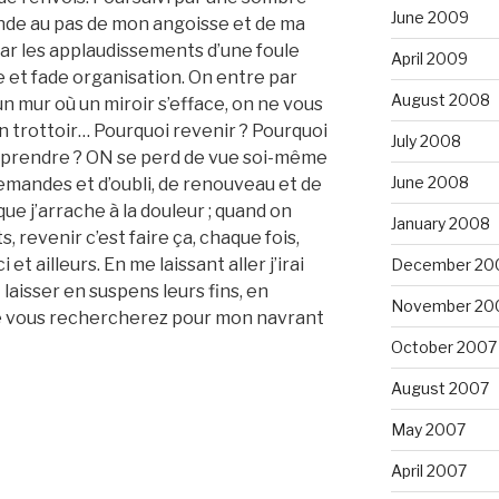
June 2009
monde au pas de mon angoisse et de ma
 par les applaudissements d’une foule
April 2009
te et fade organisation. On entre par
August 2008
n mur où un miroir s’efface, on ne vous
n trottoir… Pourquoi revenir ? Pourquoi
July 2008
reprendre ? ON se perd de vue soi-même
June 2008
 demandes et d’oubli, de renouveau et de
e j’arrache à la douleur ; quand on
January 2008
 revenir c’est faire ça, chaque fois,
et ailleurs. En me laissant aller j’irai
December 20
laisser en suspens leurs fins, en
November 20
 que vous rechercherez pour mon navrant
October 2007
August 2007
May 2007
April 2007