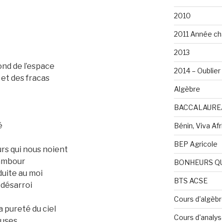
2010
2011 Année ch
2013
nd de l’espace
2014 – Oublier 
 et des fracas
Algèbre
BACCALAURE
é
Bénin, Viva Afri
BEP Agricole
urs qui nous noient
tambour
BONHEURS Q
duite au moi
BTS ACSE
 désarroi
Cours d'algèb
a pureté du ciel
Cours d'analy
euses