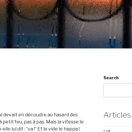
Search
Articles
 qui devait en découdre au hasard des
 à petit feu, pas à pas. Mais la vitesse le
le lui dit : “va !” Et le vide le happa !
L’IA