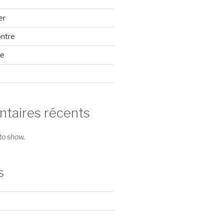
er
ontre
se
aires récents
o show.
s