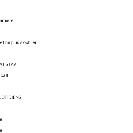
arnière
et ne plus s'oublier
AT STAV
ca !!
UOTIDIENS
re
se