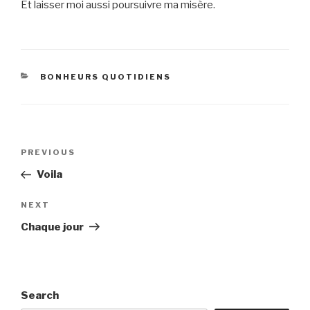
Et laisser moi aussi poursuivre ma misère.
CATEGORIES
BONHEURS QUOTIDIENS
Post
Previous
PREVIOUS
navigation
Post
Voila
Next
NEXT
Post
Chaque jour
Search