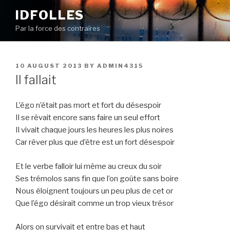
Skip
IDFOLLES
to
Par la force des contraires
content
POSTED
10 AUGUST 2013
BY
ADMIN4315
ON
Il fallait
L’égo n’était pas mort et fort du désespoir
Il se rêvait encore sans faire un seul effort
Il vivait chaque jours les heures les plus noires
Car rêver plus que d’être est un fort désespoir
Et le verbe falloir lui même au creux du soir
Ses trémolos sans fin que l’on goûte sans boire
Nous éloignent toujours un peu plus de cet or
Que l’égo désirait comme un trop vieux trésor
Alors on survivait et entre bas et haut