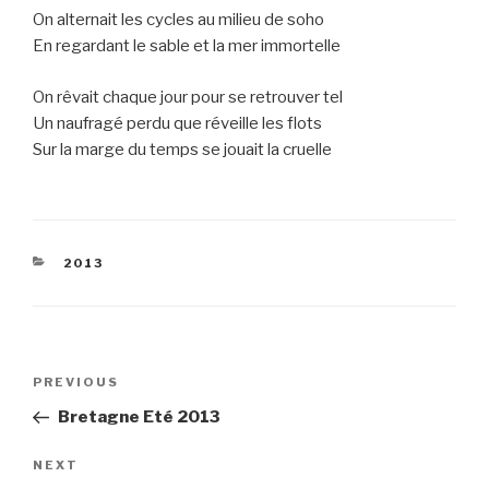
On alternait les cycles au milieu de soho
En regardant le sable et la mer immortelle
On rêvait chaque jour pour se retrouver tel
Un naufragé perdu que réveille les flots
Sur la marge du temps se jouait la cruelle
CATEGORIES
2013
Post
Previous
PREVIOUS
navigation
Post
Bretagne Eté 2013
Next
NEXT