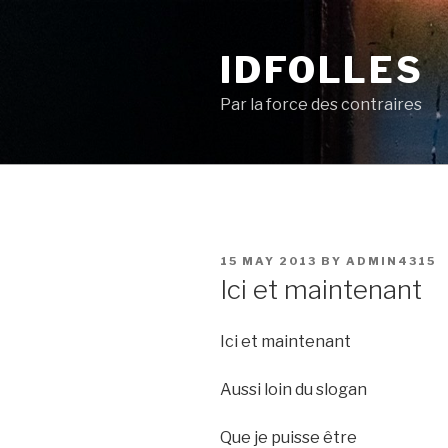
Skip
to
IDFOLLES
content
Par la force des contraires
POSTED
15 MAY 2013
BY
ADMIN4315
ON
Ici et maintenant
Ici et maintenant
Aussi loin du slogan
Que je puisse être