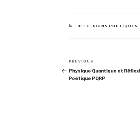
CATEGORIES
REFLEXIONS POETIQUES
Post
Previous
PREVIOUS
navigation
Post
Physique Quantique et Réflex
Poétique PQRP