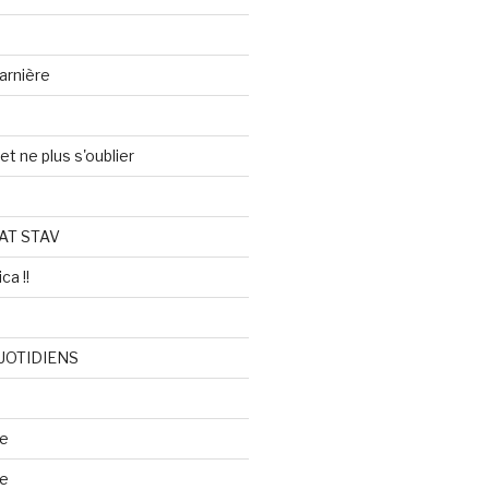
arnière
et ne plus s'oublier
AT STAV
ca !!
UOTIDIENS
re
se