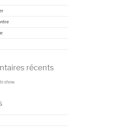
er
ontre
se
aires récents
o show.
s