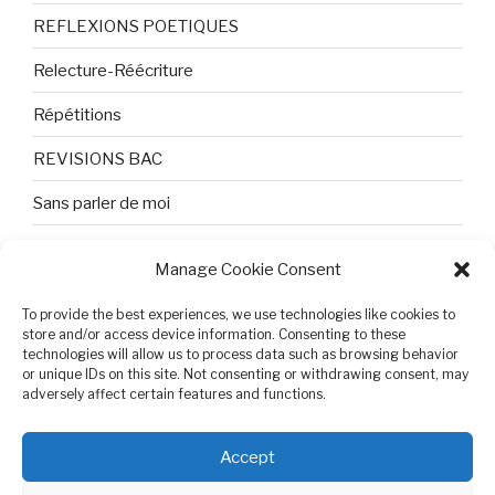
REFLEXIONS POETIQUES
Relecture-Réécriture
Répétitions
REVISIONS BAC
Sans parler de moi
TEXTES ET PHOTOS
Manage Cookie Consent
Topologie
To provide the best experiences, we use technologies like cookies to
Tristesse et attente
store and/or access device information. Consenting to these
technologies will allow us to process data such as browsing behavior
or unique IDs on this site. Not consenting or withdrawing consent, may
Variable complexe
adversely affect certain features and functions.
VIDEO POUR BEPA
Accept