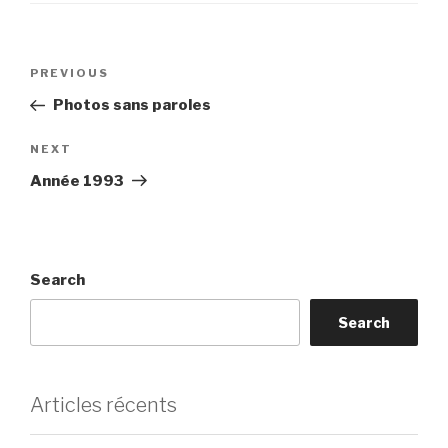
Post
Previous
PREVIOUS
navigation
Post
Photos sans paroles
Next
NEXT
Post
Année 1993
Search
Search
Articles récents