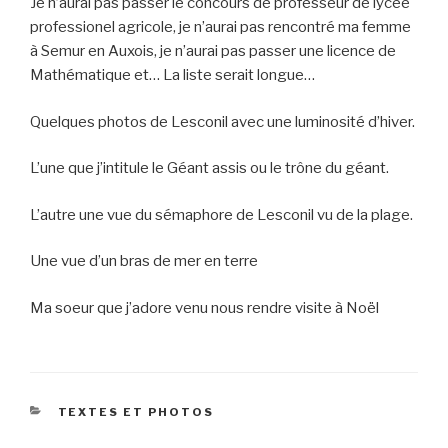
Je n’aurai pas passer le concours de professeur de lycée
professionel agricole, je n’aurai pas rencontré ma femme
à Semur en Auxois, je n’aurai pas passer une licence de
Mathématique et… La liste serait longue…
Quelques photos de Lesconil avec une luminosité d’hiver.
L’une que j’intitule le Géant assis ou le trône du géant.
L’autre une vue du sémaphore de Lesconil vu de la plage.
Une vue d’un bras de mer en terre
Ma soeur que j’adore venu nous rendre visite à Noël
CATEGORIES
TEXTES ET PHOTOS