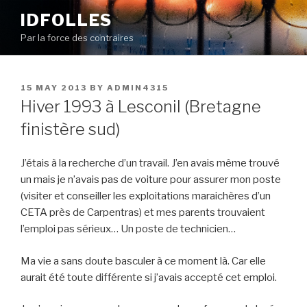
Skip
IDFOLLES
to
Par la force des contraires
content
POSTED
15 MAY 2013
BY
ADMIN4315
ON
Hiver 1993 à Lesconil (Bretagne
finistère sud)
J’étais à la recherche d’un travail. J’en avais même trouvé
un mais je n’avais pas de voiture pour assurer mon poste
(visiter et conseiller les exploitations maraichères d’un
CETA près de Carpentras) et mes parents trouvaient
l’emploi pas sérieux… Un poste de technicien…
Ma vie a sans doute basculer à ce moment là. Car elle
aurait été toute différente si j’avais accepté cet emploi.