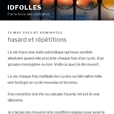
Skip
IDFOLLES
to
Par la force des contraires
content
POSTED
15 MAY 2013
BY
ADMIN4315
ON
hasard et répétitions
La vie trace une suite périodique qui nous semble
aléatoire quand elle procède chaque fois d’un cycle, d’un
groupe monogène ou non. Voilà ce que j’ai découvert.
La vie chaque fois multiplie les cycles ou fait naître telle
une horloge un cycle nouveau et inconnu.
S’en remettre à la Vie ou calculer l’avenir, tel est le vrai
dilemme.
Je n’ai pas les moyens ni la condition requise pour avoir le