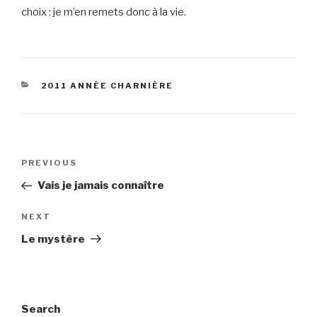
choix : je m’en remets donc à la vie.
CATEGORIES
2011 ANNÉE CHARNIÈRE
Post
Previous
PREVIOUS
navigation
Post
Vais je jamais connaître
Next
NEXT
Post
Le mystère
Search