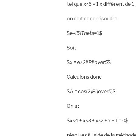
tel que x^5 = 1 x différent de 1
on doit donc résoudre
$e^
i5\Theta
=1$
Soit
$x = e^
2i\Pi\over5
$
Calculons donc
$A = cos(
2\Pi\over5
)$
On a :
$x^4 + x^3 + x^2 + x + 1 = 0$
résolues à l’aide de la méthod