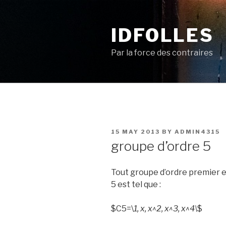
Skip
to
IDFOLLES
content
Par la force des contraires
POSTED
15 MAY 2013
BY
ADMIN4315
ON
groupe d’ordre 5
Tout groupe d’ordre premier es
5 est tel que :
$C5=\
1, x, x^2, x^3, x^4\
$