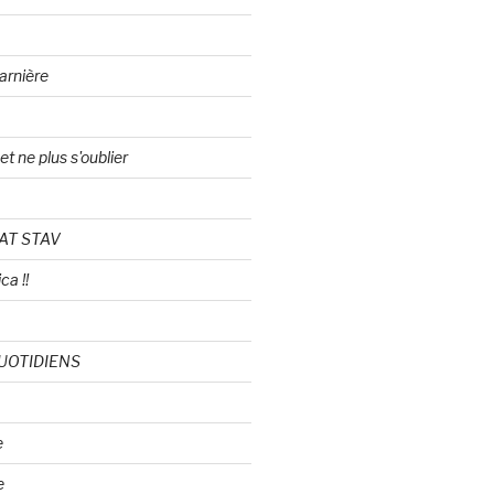
arnière
t ne plus s'oublier
AT STAV
ca !!
UOTIDIENS
e
e