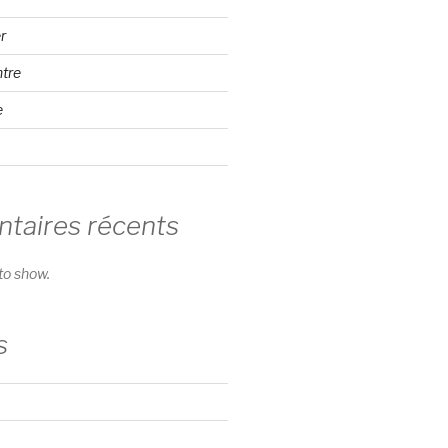
r
ntre
e
aires récents
o show.
s