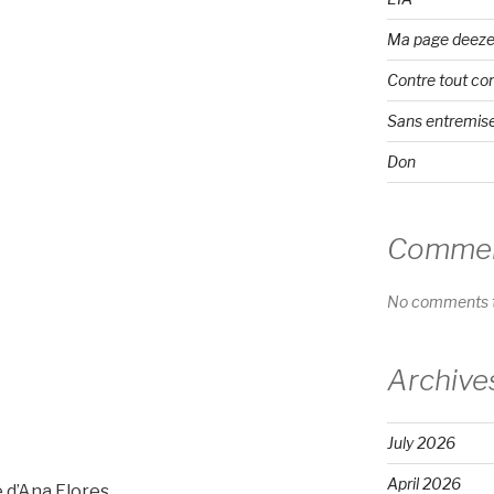
Ma page deeze
Contre tout co
Sans entremis
Don
Comment
No comments t
Archive
July 2026
April 2026
e d’Ana Flores