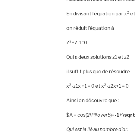
En divisant l’équation par x² 
on réduit l’équation à
Z²+Z-1=0
Qui a deux solutions z1 et z2
il suffit plus que de résoudre
x²-z1x +1 = 0 et x²-z2x+1 = 0
Ainsi on découvre que :
$A = cos(
2\Pi\over5
)=
-1+\sqrt
Qui est la lié au nombre d’or.