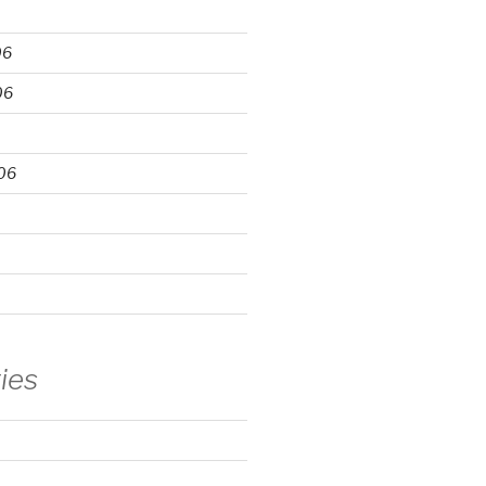
06
06
06
ies