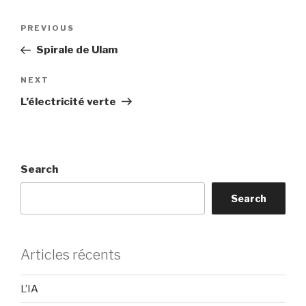
Post
Previous
PREVIOUS
navigation
Post
Spirale de Ulam
Next
NEXT
Post
L’électricité verte
Search
Search
Articles récents
L’IA