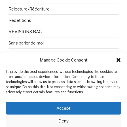
Relecture-Réécriture
Répétitions
REVISIONS BAC
Sans parler de moi
TEXTES ET PHOTOS
Manage Cookie Consent
Topologie
To provide the best experiences, we use technologies like cookies to
Tristesse et attente
store and/or access device information. Consenting to these
technologies will allow us to process data such as browsing behavior
or unique IDs on this site. Not consenting or withdrawing consent, may
Variable complexe
adversely affect certain features and functions.
VIDEO POUR BEPA
Accept
Deny