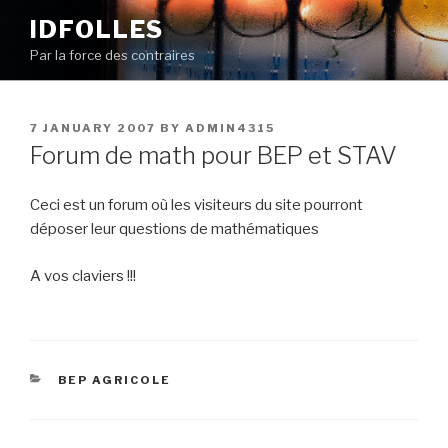
Skip
IDFOLLES
to
Par la force des contraires
content
POSTED
7 JANUARY 2007
BY
ADMIN4315
ON
Forum de math pour BEP et STAV
Ceci est un forum où les visiteurs du site pourront
déposer leur questions de mathématiques
A vos claviers !!!
CATEGORIES
BEP AGRICOLE