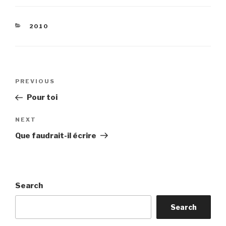
CATEGORIES
2010
Post
Previous
PREVIOUS
navigation
Post
Pour toi
Next
NEXT
Post
Que faudrait-il écrire
Search
Search