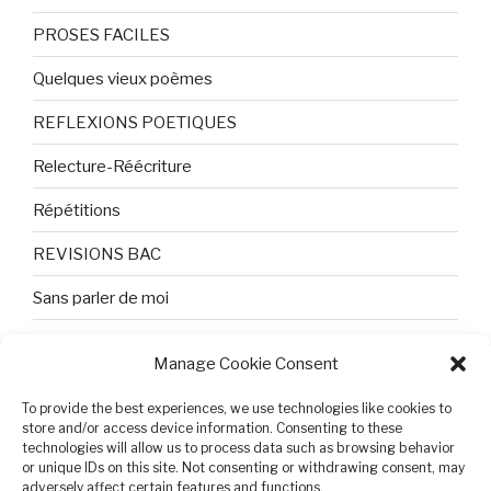
PROSES FACILES
Quelques vieux poèmes
REFLEXIONS POETIQUES
Relecture-Réécriture
Répétitions
REVISIONS BAC
Sans parler de moi
TEXTES ET PHOTOS
Manage Cookie Consent
Topologie
To provide the best experiences, we use technologies like cookies to
Tristesse et attente
store and/or access device information. Consenting to these
technologies will allow us to process data such as browsing behavior
or unique IDs on this site. Not consenting or withdrawing consent, may
Variable complexe
adversely affect certain features and functions.