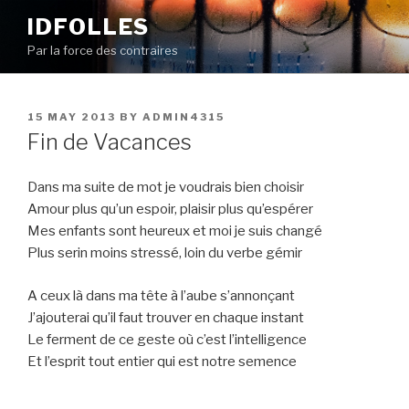
Skip
IDFOLLES
to
Par la force des contraires
content
POSTED
15 MAY 2013
BY
ADMIN4315
ON
Fin de Vacances
Dans ma suite de mot je voudrais bien choisir
Amour plus qu’un espoir, plaisir plus qu’espérer
Mes enfants sont heureux et moi je suis changé
Plus serin moins stressé, loin du verbe gémir
A ceux là dans ma tête à l’aube s’annonçant
J’ajouterai qu’il faut trouver en chaque instant
Le ferment de ce geste où c’est l’intelligence
Et l’esprit tout entier qui est notre semence