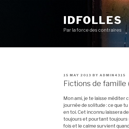
Skip
to
IDFOLLES
content
Par la force des contraires
POSTED
15 MAY 2013
BY
ADMIN4315
ON
Fictions de famille 
Mon ami, je te laisse méditer 
journée de solitude : ce que t
en toi. Cet inconnu laissera d
toujours et pourtant toujours 
fois et le calme survient quand