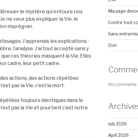
Ma page deez
r dénouer le mystère qui entoure nos
 Je ne veux plus expliquer la Vie, le
Contre tout c
’en imprégner.
Sans entremi
ssages. J’apprenais les explications :
Don
èbre, l’analyse. J’ai tout accepté sans y
t que ces théories masquent la Vie. Elles
eur cadre, leur petit cadre.
Comment
 des actions, des actions répétées
No comments t
est pas la Vie, c’est la mort.
épétées toujours identiques dans le
Archive
’est pas la Vie et pourtant c’est notre
July 2026
April 2026