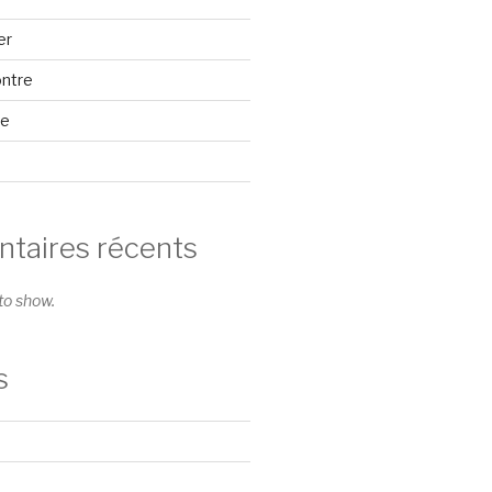
er
ontre
se
aires récents
o show.
s