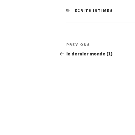
CATEGORIES
ECRITS INTIMES
Post
Previous
PREVIOUS
navigation
Post
le dernier monde (1)