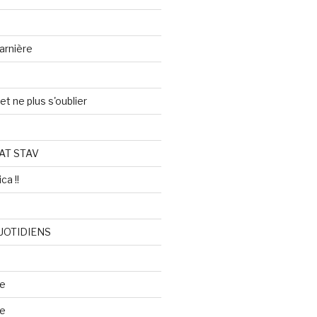
arnière
et ne plus s'oublier
AT STAV
ca !!
UOTIDIENS
re
se