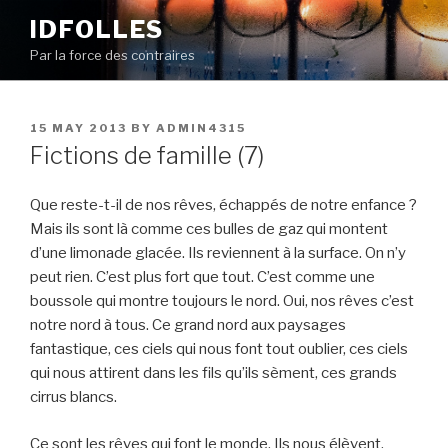
Skip
IDFOLLES
to
Par la force des contraires
content
POSTED
15 MAY 2013
BY
ADMIN4315
ON
Fictions de famille (7)
Que reste-t-il de nos rêves, échappés de notre enfance ?
Mais ils sont là comme ces bulles de gaz qui montent
d’une limonade glacée. Ils reviennent à la surface. On n’y
peut rien. C’est plus fort que tout. C’est comme une
boussole qui montre toujours le nord. Oui, nos rêves c’est
notre nord à tous. Ce grand nord aux paysages
fantastique, ces ciels qui nous font tout oublier, ces ciels
qui nous attirent dans les fils qu’ils sèment, ces grands
cirrus blancs.
Ce sont les rêves qui font le monde. Ils nous élèvent,