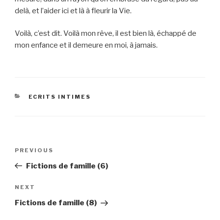
delà, et l’aider ici et là à fleurir la Vie.
Voilà, c’est dit. Voilà mon rêve, il est bien là, échappé de
mon enfance et il demeure en moi, à jamais.
CATEGORIES
ECRITS INTIMES
Post
Previous
PREVIOUS
navigation
Post
Fictions de famille (6)
Next
NEXT
Post
Fictions de famille (8)