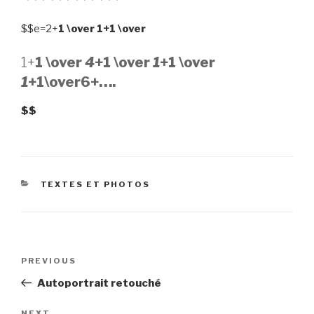
$$e=2+
1 \over
1+
1 \over
1+
1 \over
4
+
1 \over
1
+
1 \over
1
+
1\over
6+….
$$
CATEGORIES
TEXTES ET PHOTOS
Post
Previous
PREVIOUS
navigation
Post
Autoportrait retouché
NEXT