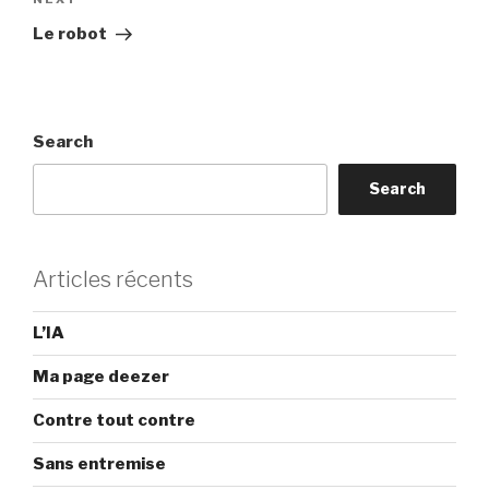
Next
Post
Le robot
Search
Search
Articles récents
L’IA
Ma page deezer
Contre tout contre
Sans entremise