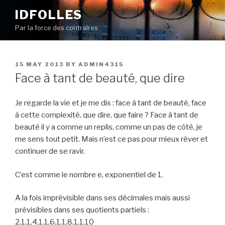
Skip
IDFOLLES
to
Par la force des contraires
content
POSTED
15 MAY 2013
BY
ADMIN4315
ON
Face à tant de beauté, que dire
Je regarde la vie et je me dis : face à tant de beauté, face
à cette complexité, que dire, que faire ? Face à tant de
beauté il y a comme un replis, comme un pas de côté, je
me sens tout petit. Mais n’est ce pas pour mieux rêver et
continuer de se ravir.
C’est comme le nombre e, exponentiel de 1.
A la fois imprévisible dans ses décimales mais aussi
prévisibles dans ses quotients partiels :
2,1,1,4,1,1,6,1,1,8,1,1,10