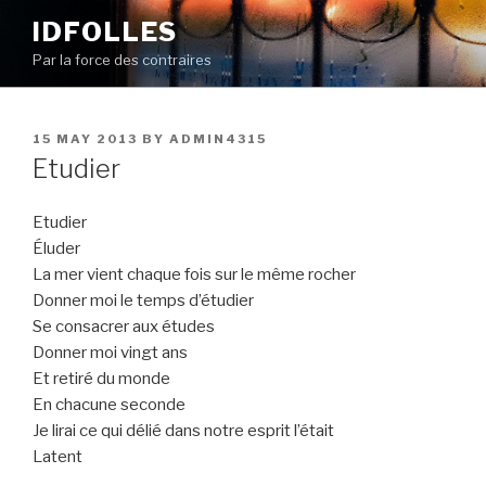
Skip
IDFOLLES
to
Par la force des contraires
content
POSTED
15 MAY 2013
BY
ADMIN4315
ON
Etudier
Etudier
Éluder
La mer vient chaque fois sur le même rocher
Donner moi le temps d’étudier
Se consacrer aux études
Donner moi vingt ans
Et retiré du monde
En chacune seconde
Je lirai ce qui délié dans notre esprit l’était
Latent