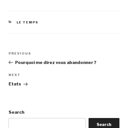
CATEGORIES
LE TEMPS
Post
Previous
PREVIOUS
navigation
Post
Pourquoi me direz vous abandonner ?
Next
NEXT
Post
Etats
Search
Search