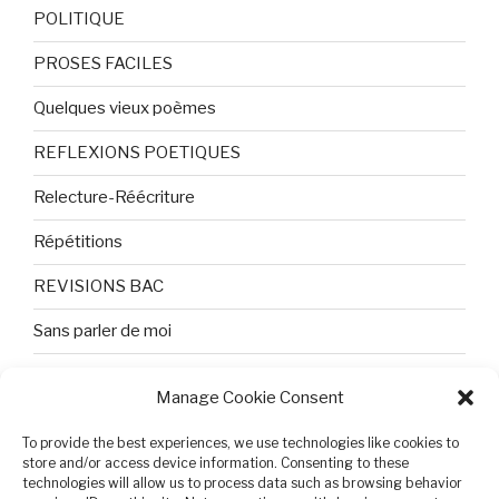
POLITIQUE
PROSES FACILES
Quelques vieux poèmes
REFLEXIONS POETIQUES
Relecture-Réécriture
Répétitions
REVISIONS BAC
Sans parler de moi
TEXTES ET PHOTOS
Manage Cookie Consent
Topologie
To provide the best experiences, we use technologies like cookies to
store and/or access device information. Consenting to these
Tristesse et attente
technologies will allow us to process data such as browsing behavior