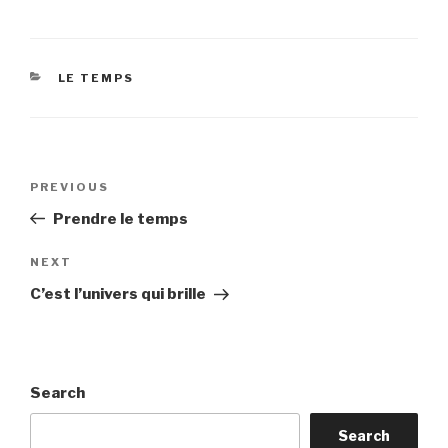
CATEGORIES
LE TEMPS
Post
Previous
PREVIOUS
navigation
Post
Prendre le temps
Next
NEXT
Post
C’est l’univers qui brille
Search
Search