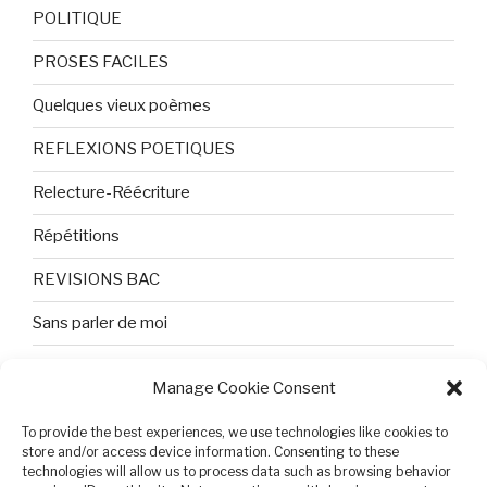
POLITIQUE
PROSES FACILES
Quelques vieux poèmes
REFLEXIONS POETIQUES
Relecture-Réécriture
Répétitions
REVISIONS BAC
Sans parler de moi
TEXTES ET PHOTOS
Manage Cookie Consent
Topologie
To provide the best experiences, we use technologies like cookies to
store and/or access device information. Consenting to these
Tristesse et attente
technologies will allow us to process data such as browsing behavior