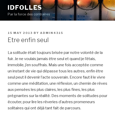
Skip
IDFOLLES
to
Par la force des contraires
content
POSTED
15 MAY 2013
BY
ADMIN4315
ON
Etre enfin seul
La solitude était toujours brisée par notre volonté de la
fuir. Je ne voulais jamais être seul et quand je l’étais,
immobile, j’en souffrais. Mais une fois acceptée comme
un instant de vie qui dépasse tous les autres, enfin être
seul peut il devenir l’acte souverain. Encore faut il le vivre
comme une méditation, une réflexion, un chemin de rêves
aux pensées les plus claires, les plus fines, les plus
prégnantes sur la réalité. Des moments de solitudes pour
écouter, pour lire les rêveries d’autres promeneurs
solitaires qui ont déjà tant fait de parcours.