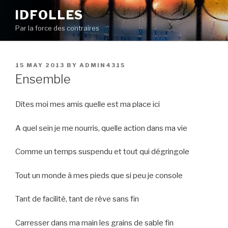
Skip
IDFOLLES
to
Par la force des contraires
content
POSTED
15 MAY 2013
BY
ADMIN4315
ON
Ensemble
Dîtes moi mes amis quelle est ma place ici
A quel sein je me nourris, quelle action dans ma vie
Comme un temps suspendu et tout qui dégringole
Tout un monde à mes pieds que si peu je console
Tant de facilité, tant de rêve sans fin
Carresser dans ma main les grains de sable fin