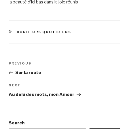
la beauté d’ici bas dans la joie réunis
CATEGORIES
BONHEURS QUOTIDIENS
Post
Previous
PREVIOUS
navigation
Post
Sur la route
Next
NEXT
Post
Au delà des mots, mon Amour
Search