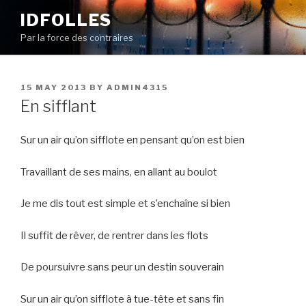
Skip
IDFOLLES
to
Par la force des contraires
content
POSTED
15 MAY 2013
BY
ADMIN4315
ON
En sifflant
Sur un air qu’on sifflote en pensant qu’on est bien
Travaillant de ses mains, en allant au boulot
Je me dis tout est simple et s’enchaîne si bien
Il suffit de rêver, de rentrer dans les flots
De poursuivre sans peur un destin souverain
Sur un air qu’on sifflote à tue-tête et sans fin