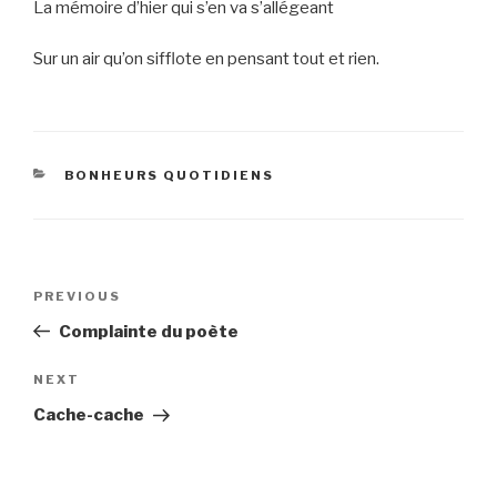
La mémoire d’hier qui s’en va s’allégeant
Sur un air qu’on sifflote en pensant tout et rien.
CATEGORIES
BONHEURS QUOTIDIENS
Post
Previous
PREVIOUS
navigation
Post
Complainte du poète
Next
NEXT
Post
Cache-cache