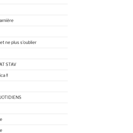
arnière
et ne plus s'oublier
AT STAV
ca !!
UOTIDIENS
re
se