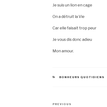
Je suis un lion en cage
On a détruit la Vie
Car elle faisait trop peur
Je vous dis donc adieu
Mon amour.
CATEGORIES
BONHEURS QUOTIDIENS
Post
Previous
PREVIOUS