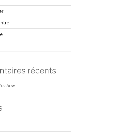
er
ontre
se
aires récents
o show.
s