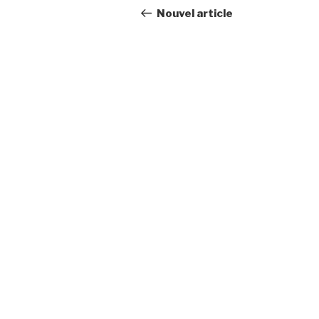
navigation
Post
Nouvel article