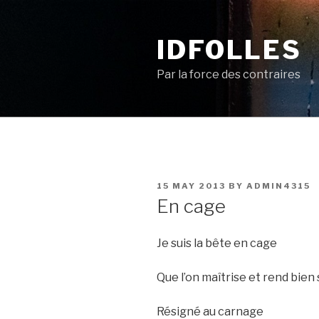
Skip
to
IDFOLLES
content
Par la force des contraires
POSTED
15 MAY 2013
BY
ADMIN4315
ON
En cage
Je suis la bête en cage
Que l’on maîtrise et rend bien
Résigné au carnage