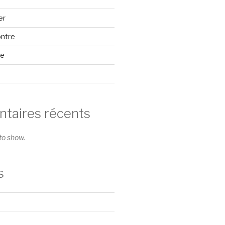
er
ontre
se
aires récents
o show.
s