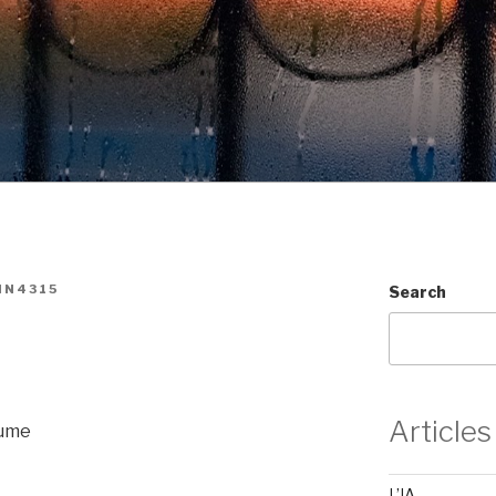
IN4315
Search
Articles
aume
L’IA