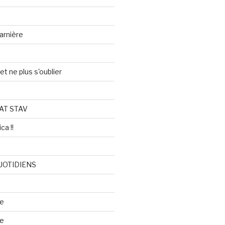
arnière
et ne plus s'oublier
AT STAV
ca !!
UOTIDIENS
re
se