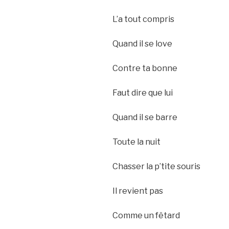
L’a tout compris
Quand il se love
Contre ta bonne
Faut dire que lui
Quand il se barre
Toute la nuit
Chasser la p’tite souris
Il revient pas
Comme un fêtard