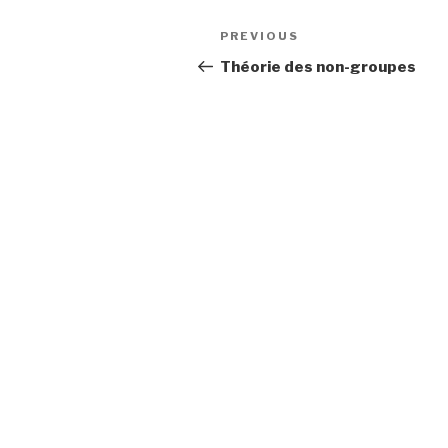
Post
Previous
PREVIOUS
navigation
Post
Théorie des non-groupes