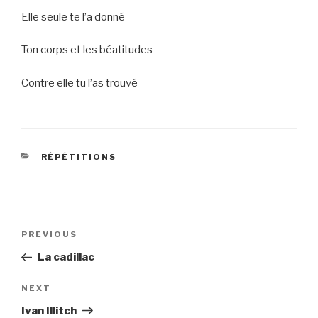
Elle seule te l’a donné
Ton corps et les béatitudes
Contre elle tu l’as trouvé
CATEGORIES
RÉPÉTITIONS
Post
Previous
PREVIOUS
navigation
Post
La cadillac
Next
NEXT
Post
Ivan Illitch