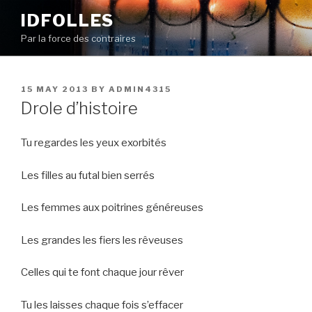
Skip
IDFOLLES
to
Par la force des contraires
content
POSTED
15 MAY 2013
BY
ADMIN4315
ON
Drole d’histoire
Tu regardes les yeux exorbités
Les filles au futal bien serrés
Les femmes aux poitrines généreuses
Les grandes les fiers les rêveuses
Celles qui te font chaque jour rêver
Tu les laisses chaque fois s’effacer