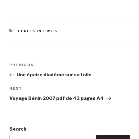
CATEGORIES
ECRITS INTIMES
Post
Previous
PREVIOUS
navigation
Post
Une épeire diadème sur sa toile
Next
NEXT
Post
Voyage Bénin 2007 pdf de 43 pages A4
Search