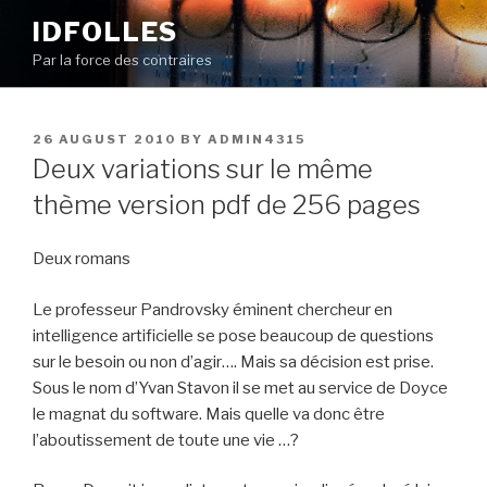
Skip
IDFOLLES
to
Par la force des contraires
content
POSTED
26 AUGUST 2010
BY
ADMIN4315
ON
Deux variations sur le même
thème version pdf de 256 pages
Deux romans
Le professeur Pandrovsky éminent chercheur en
intelligence artificielle se pose beaucoup de questions
sur le besoin ou non d’agir…. Mais sa décision est prise.
Sous le nom d’Yvan Stavon il se met au service de Doyce
le magnat du software. Mais quelle va donc être
l’aboutissement de toute une vie …?