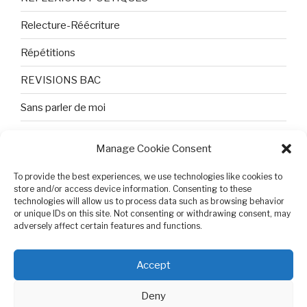
Relecture-Réécriture
Répétitions
REVISIONS BAC
Sans parler de moi
TEXTES ET PHOTOS
Manage Cookie Consent
Topologie
To provide the best experiences, we use technologies like cookies to
Tristesse et attente
store and/or access device information. Consenting to these
technologies will allow us to process data such as browsing behavior
or unique IDs on this site. Not consenting or withdrawing consent, may
Variable complexe
adversely affect certain features and functions.
VIDEO POUR BEPA
Accept
Deny