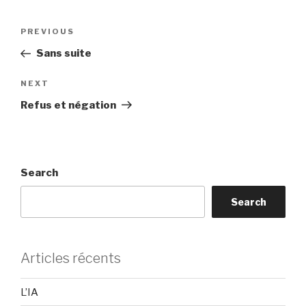
Post
Previous
PREVIOUS
navigation
Post
Sans suite
Next
NEXT
Post
Refus et négation
Search
Search
Articles récents
L’IA