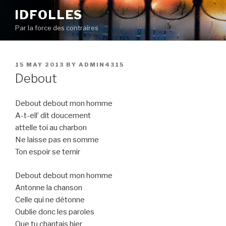
Skip
IDFOLLES
to
Par la force des contraires
content
POSTED
15 MAY 2013
BY
ADMIN4315
ON
Debout
Debout debout mon homme
A-t-ell’ dit doucement
attelle toi au charbon
Ne laisse pas en somme
Ton espoir se ternir
Debout debout mon homme
Antonne la chanson
Celle qui ne détonne
Oublie donc les paroles
Que tu chantais hier