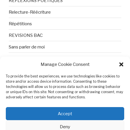
REFLEXIONS POETIQUES
Relecture-Réécriture
Répétitions
REVISIONS BAC
Sans parler de moi
TEXTES ET PHOTOS
Manage Cookie Consent
Topologie
To provide the best experiences, we use technologies like cookies to
Tristesse et attente
store and/or access device information. Consenting to these
technologies will allow us to process data such as browsing behavior
or unique IDs on this site. Not consenting or withdrawing consent, may
Variable complexe
adversely affect certain features and functions.
VIDEO POUR BEPA
Accept
Deny