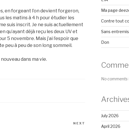
Ma page deez
s, en forgeant l’on devient forgeron,
us les matins à 4 h pour étudier les
Contre tout c
me suis inscrit. Je ne suis actuellement
ien qu’ayant déjà reçu les deux UV et
Sans entremi
ur 5 novembre. Mais j’ai l’espoir que
Don
e peu à peu de son long sommeil.
 à nouveau dans ma vie.
Comment
No comments t
Archive
July 2026
NEXT
Next
April 2026