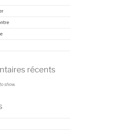
er
ontre
se
aires récents
o show.
s