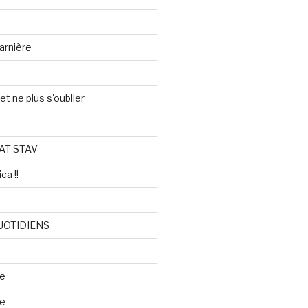
arnière
et ne plus s'oublier
AT STAV
ca !!
UOTIDIENS
re
se