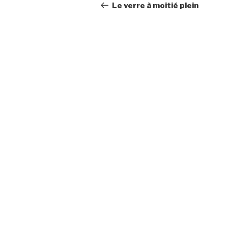
navigation
Post
Le verre à moitié plein