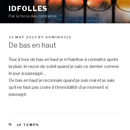
Skip
IDFOLLES
to
Par la force des contraires
content
POSTED
15 MAY 2013
BY
ADMIN4315
ON
De bas en haut
Tour à tour de bas en haut je m’habitue à connaître après
la pluie, le rayon de soleil quand je sais ce dernier comme
le jour si passagé…
De bas en haut je reconnais quand je suis mal et je sais
qu’il ne faut pas croire à l’immobilité d’un moment si
passagé.
CATEGORIES
LE TEMPS