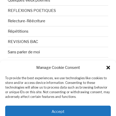
Quelques vieux poèmes
REFLEXIONS POETIQUES
Relecture-Réécriture
Répétitions
REVISIONS BAC
Sans parler de moi
TEXTES ET PHOTOS
Manage Cookie Consent
Topologie
To provide the best experiences, we use technologies like cookies to
store and/or access device information. Consenting to these
Tristesse et attente
technologies will allow us to process data such as browsing behavior
or unique IDs on this site. Not consenting or withdrawing consent, may
Variable complexe
adversely affect certain features and functions.
VIDEO POUR BEPA
Accept