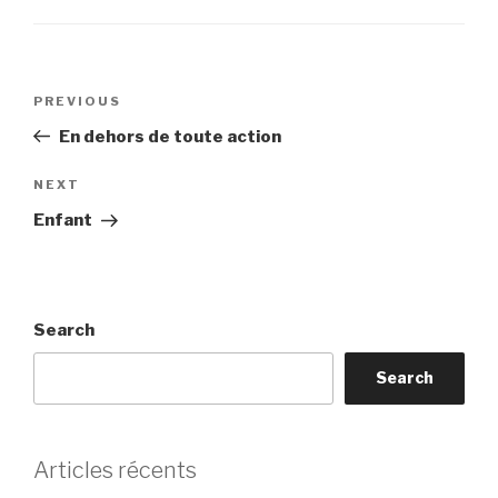
Post
Previous
PREVIOUS
navigation
Post
En dehors de toute action
Next
NEXT
Post
Enfant
Search
Search
Articles récents