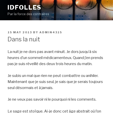
Skip
IDFOLLES
to
Par la force des contraires
content
POSTED
15 MAY 2013
BY
ADMIN4315
ON
Dans la nuit
La nuit je ne dors pas avant minuit. Je dors jusqu’à six
heures d’un sommeil médicamenteux. Quand j’en prends
pas je suis réveillé des deux trois heures du matin.
Je subis un mal que rien ne peut combattre ou anihiler.
Maintenant que je suis seul, je sais que je serais toujours
seul désormais et à jamais.
Je ne veux pas savoir ni le pourquoi ni les comments.
Le sage est stoïque. Ai-je donc cet âge abstrait où l’on