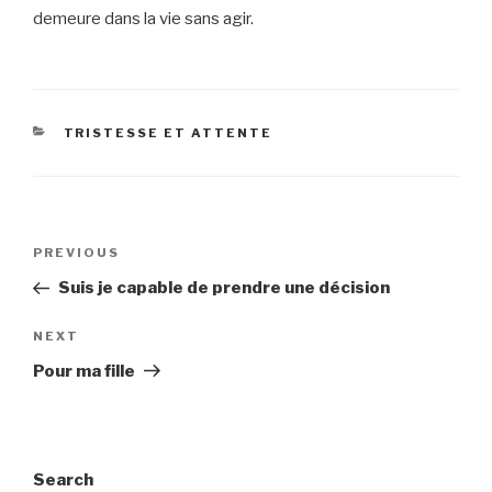
demeure dans la vie sans agir.
CATEGORIES
TRISTESSE ET ATTENTE
Post
Previous
PREVIOUS
navigation
Post
Suis je capable de prendre une décision
Next
NEXT
Post
Pour ma fille
Search