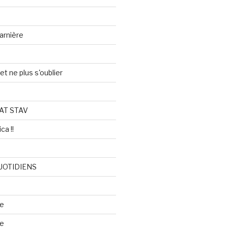
arnière
et ne plus s'oublier
AT STAV
ca !!
UOTIDIENS
re
se