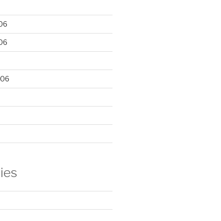
06
06
006
ies