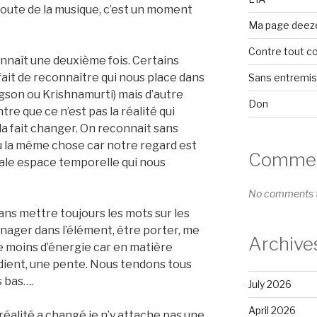
oute de la musique, c’est un moment
Ma page deez
Contre tout c
onnaît une deuxième fois. Certains
 fait de reconnaître qui nous place dans
Sans entremi
rgson ou Krishnamurti) mais d’autre
Don
 que ce n’est pas la réalité qui
la fait changer. On reconnait sans
u la même chose car notre regard est
Comment
irale espace temporelle qui nous
No comments t
ans mettre toujours les mots sur les
e nager dans l’élément, être porter, me
Archive
e moins d’énergie car en matière
radient, une pente. Nous tendons tous
s bas….
July 2026
April 2026
réalité a changé je n’y attache pas une