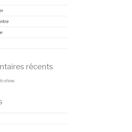
er
ontre
se
aires récents
o show.
s