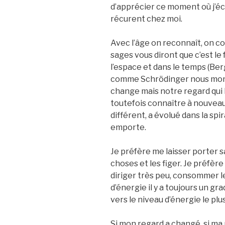
d’apprécier ce moment où j’éc
récurent chez moi.
Avec l’âge on reconnaît, on c
sages vous diront que c’est le
l’espace et dans le temps (Be
comme Schrödinger nous montre
change mais notre regard qui 
toutefois connaître à nouvea
différent, a évolué dans la sp
emporte.
Je préfère me laisser porter s
choses et les figer. Je préfèr
diriger très peu, consommer l
d’énergie il y a toujours un g
vers le niveau d’énergie le plu
Si mon regard a changé, si ma 