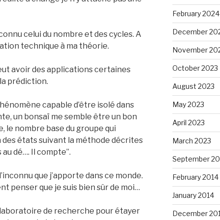
February 2024
December 20
connu celui du nombre et des cycles. A
cation technique à ma théorie.
November 20
October 2023
ut avoir des applications certaines
 la prédiction.
August 2023
May 2023
 phénomène capable d’être isolé dans
nte, un bonsaï me semble être un bon
April 2023
le, le nombre base du groupe qui
 des états suivant la méthode décrites
March 2023
 au dé…. Il compte”.
September 20
à l’inconnu que j’apporte dans ce monde.
February 2014
nt penser que je suis bien sûr de moi…
January 2014
n laboratoire de recherche pour étayer
December 20