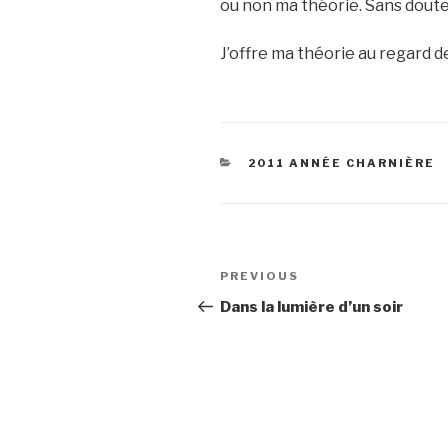
ou non ma théorie. Sans doute 
J’offre ma théorie au regard 
CATEGORIES
2011 ANNÉE CHARNIÈRE
Post
Previous
PREVIOUS
navigation
Post
Dans la lumière d’un soir