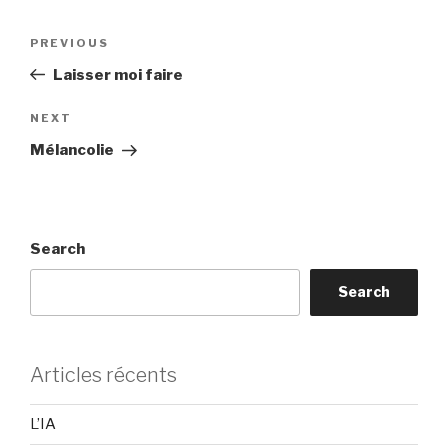
Post
Previous
PREVIOUS
navigation
Post
Laisser moi faire
Next
NEXT
Post
Mélancolie
Search
Search
Articles récents
L’IA