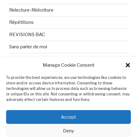
Relecture-Réécriture
Répétitions
REVISIONS BAC
Sans parler de moi
TEXTES ET PHOTOS
Manage Cookie Consent
Topologie
To provide the best experiences, we use technologies like cookies to
store and/or access device information. Consenting to these
Tristesse et attente
technologies will allow us to process data such as browsing behavior
or unique IDs on this site. Not consenting or withdrawing consent, may
Variable complexe
adversely affect certain features and functions.
VIDEO POUR BEPA
Accept
Deny