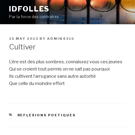
Skip
IDFOLLES
to
Par la force des contraires
content
POSTED
15 MAY 2013
BY
ADMIN4315
ON
Cultiver
L’ère est des plus sombres, connaissez vous ces jeunes
Qui se croient tout permis on ne sait pas pourquoi
Ils cultivent l’arrogance sans autre autorité
Que celle du moindre effort
CATEGORIES
REFLEXIONS POETIQUES