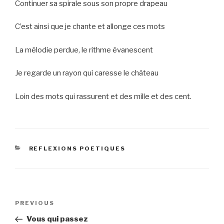
Continuer sa spirale sous son propre drapeau
C’est ainsi que je chante et allonge ces mots
La mélodie perdue, le rithme évanescent
Je regarde un rayon qui caresse le château
Loin des mots qui rassurent et des mille et des cent.
CATEGORIES
REFLEXIONS POETIQUES
Post
Previous
PREVIOUS
navigation
Post
Vous qui passez