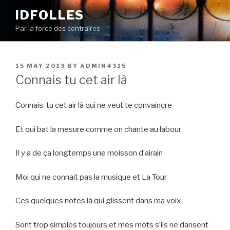
Skip
IDFOLLES
to
Par la force des contraires
content
POSTED
15 MAY 2013
BY
ADMIN4315
ON
Connais tu cet air là
Connais-tu cet air là qui ne veut te convaincre
Et qui bat la mesure comme on chante au labour
Il y a de ça longtemps une moisson d’airain
Moi qui ne connait pas la musique et La Tour
Ces quelques notes là qui glissent dans ma voix
Sont trop simples toujours et mes mots s’ils ne dansent