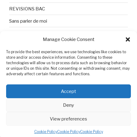
REVISIONS BAC
Sans parler de moi
TEXTES ET PHOTOS
Manage Cookie Consent
Topologie
To provide the best experiences, we use technologies like cookies to
Tristesse et attente
store and/or access device information. Consenting to these
technologies will allow us to process data such as browsing behavior
or unique IDs on this site. Not consenting or withdrawing consent, may
Variable complexe
adversely affect certain features and functions.
VIDEO POUR BEPA
Accept
Deny
View preferences
Cookie Policy (EU)
Proudly powered by WordPress
Cookie Policy
Cookie Policy
Cookie Policy