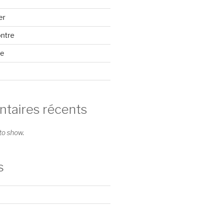
er
ontre
se
aires récents
o show.
s