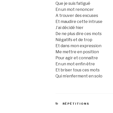
Que je suis fatigué
En un mot renoncer
A trouver des excuses
Et maudire cette intruse
J’ai décidé hier
De ne plus dire ces mots
Négatifs et de trop
Et dans mon expression
Me mettre en position
Pour agir et connaître
En un mot enfin être
Et briser tous ces mots
Qui m’enferment en solo
CATEGORIES
RÉPÉTITIONS