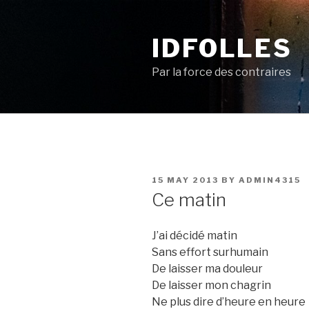
Skip
to
IDFOLLES
content
Par la force des contraires
POSTED
15 MAY 2013
BY
ADMIN4315
ON
Ce matin
J’ai décidé matin
Sans effort surhumain
De laisser ma douleur
De laisser mon chagrin
Ne plus dire d’heure en heure