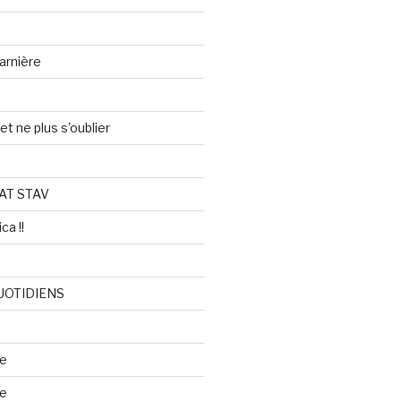
arnière
et ne plus s'oublier
AT STAV
ca !!
UOTIDIENS
re
se