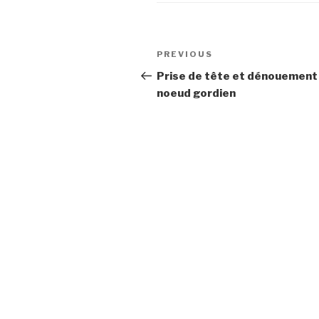
Post
Previous
PREVIOUS
navigation
Post
Prise de tête et dénouement
noeud gordien